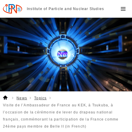
Institute of Particle and
Nuclear Studies
News
News
Topics
Visite de l’Ambassadeur de France au KEK, à Tsukuba, à
l’occasion de la cérémonie de lever du drapeau national
français, commémorant la participation de la France comme
24ème pays membre de Belle II (in French)