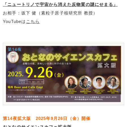
「ニュートリノで宇宙から消えた反物質の謎にせまる」
お相手：坂下 健（素粒子原子核研究所 教授）
YouTubeは
こちら
第14夜拡大版 2025年9月26日（金）開催
おとなのサイエンスカフェ拡大版