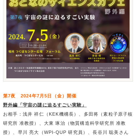
第7夜 2024年7月5日（金）開催
野外編「宇宙の謎に迫るすごい実験」
お相手：浅井 祥仁（KEK機構長）、多田将（素粒子原子核
研究所 准教授）、大東 琢治（物質構造科学研究所 准教
授）、早川 亮大（WPI-QUP 研究員）、長谷川 聡美さん