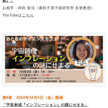
島』」
お相手：和田 道治（素粒子原子核研究所 名誉教授）
YouTubeは
こちら
第9夜 2024年10月4日（金）開催
「宇宙創成『インフレーション』の謎にせまる」