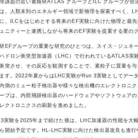
理課題の近い素核研ATLAS グループとILC グループが
は、人類未到のエネルギー領域で新物理を探索すべく、LHC
に、ILCをはじめとする将来のEF実験に向けた物理と最
ュニティーと連携しながら将来のEF実験を提案する要の
研EFグループの重要な研究のひとつは、スイス・ジュネー
ハドロン衝突型加速器（LHC）で行われているATLAS
衝突させ、その反応を観測することで、素粒子に質量を与
ます。2022年夏からはLHC実験がRun 3実験としてデー
内側のミュー粒子検出器や様々な検出機のエレクトロニク
ープは、内部飛跡検出器のハードウェアやソフトウェアの
レクトロニクスの刷新を進めました。
n 3実験を2025年まで続けた後は、LHC加速器の性能を大幅に
ら開始予定です。HL-LHC実験に向けた検出器改良も進