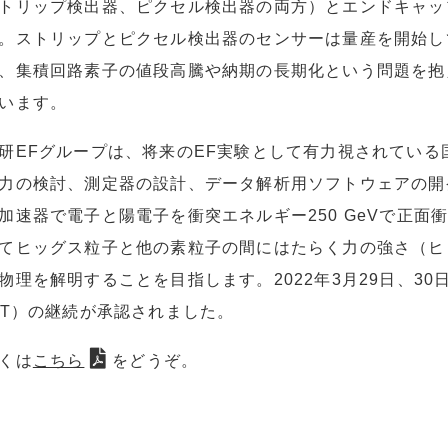
トリップ検出器、ピクセル検出器の両方）とエンドキャッ
。ストリップとピクセル検出器のセンサーは量産を開始し
、集積回路素子の値段高騰や納期の長期化という問題を抱
います。
研EFグループは、将来のEF実験として有力視されている
力の検討、測定器の設計、データ解析用ソフトウェアの開発
加速器で電子と陽電子を衝突エネルギー250 GeVで正
てヒッグス粒子と他の素粒子の間にはたらく力の強さ（ヒ
物理を解明することを目指します。2022年3月29日、30日
DT）の継続が承認されました。
くは
こちら
をどうぞ。