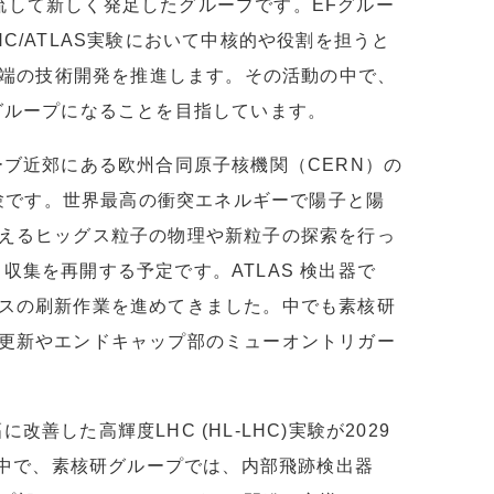
合流して新しく発足したグループです。EFグルー
/ATLAS実験において中核的や役割を担うと
先端の技術開発を推進します。その活動の中で、
グループになることを目指しています。
ブ近郊にある欧州合同原子核機関（CERN）の
実験です。世界最高の衝突エネルギーで陽子と陽
えるヒッグス粒子の物理や新粒子の探索を行っ
タ収集を再開する予定です。ATLAS 検出器で
スの刷新作業を進めてきました。中でも素核研
更新やエンドキャップ部のミューオントリガー
改善した高輝度LHC (HL-LHC)実験が2029
行中で、素核研グループでは、内部飛跡検出器