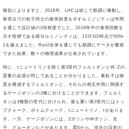
報告によりますと、2018年、LHCは総じて順調に稼動し、
衝突点での粒子同士の衝突頻度を示すルミノシティは年間
を通じて設計値の2倍程度でした。2018年中の衝突回数を
示す指標である積分ルミノシティは、10月3日時点で50fb-
1を越えました。Run2全体を通じても順調にデータが蓄積
できた結果、数々の物理成果が公表されています。
特に、τニュートリノを除く第3世代フェルミオンとW, Zの
質量の起源が同じであることが分かりました。素粒子は物
質を構成するフェルミオンと、それらの相互作用に関係す
るゲージボソンの2種に分けることができます。フェルミ
オンは3種類の世代に分けられ、最も重い第3世代にはトッ
プクォーク、ボトムクォーク、τニュートリノ、τがありま
す。一方、ゲージボソンには、ZボソンやWボソン、光
子、グルーオンなどがあります。図5から、現在の誤差の