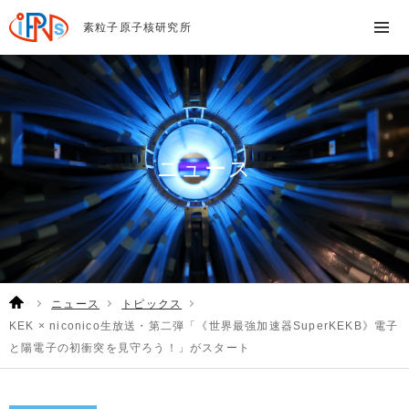
素粒子原子核研究所
ニュース
ニュース
トピックス
KEK × niconico生放送・第二弾「《世界最強加速器SuperKEKB》電子
と陽電子の初衝突を見守ろう！」がスタート