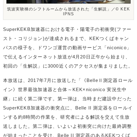
筑波実験棟のシフトルームから放送された「生解説」／©️ KEK
IPNS
SuperKEKB加速器における電子・陽電子の初衝突(ファー
スト・コリジョン)が達成されるまで、KEKつくばキャン
パスの様子を、ドワンゴ運営の動画サービス「niconico」
で伝えるインターネット放送が4月20日正午から始まり、
初回の「生解説」に3000近くのアクセスが集まりました。
本放送は、2017年7月に放送した「《BelleⅡ測定器ロール
イン》世界最強加速器と合体～KEK×niconico 実況生中
継」に続く第二弾です。第一弾は、当時まだ建設中だった
SuperKEKB加速器の衝突点に、Belle II 測定器をロールイ
ンする約8時間の作業を、研究者による解説を交えて生放
送しました。第二弾は、いよいよ初衝突に向けた最終調整
が始まったことを受け、Belle II 測定器のあるKEKつくば