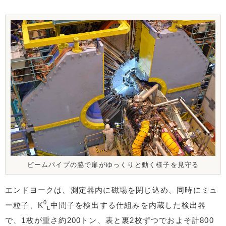
ビームパイプの脇で扉がゆっくりと動く様子を見守る
エンドヨークは、測定器内に磁場を閉じ込め、同時にミュ
0
ー粒子、K
中間子を検出する仕組みを内蔵した検出器
L
で、1枚が重さ約200トン、表と裏2枚ずつでおよそ計800