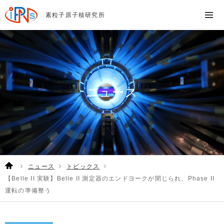
素粒子原子核研究所
ニュース
ニュース
トピックス
【Belle II 実験】Belle II 測定器のエンドヨークが閉じられ、Phase II
運転の準備整う