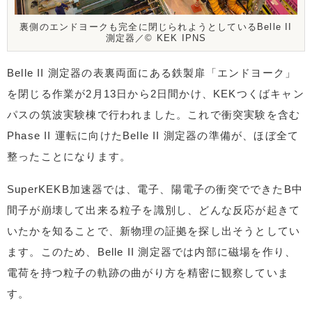
裏側のエンドヨークも完全に閉じられようとしているBelle II
測定器／©️ KEK IPNS
Belle II 測定器の表裏両面にある鉄製扉「エンドヨーク」
を閉じる作業が2月13日から2日間かけ、KEKつくばキャン
パスの筑波実験棟で行われました。これで衝突実験を含む
Phase II 運転に向けたBelle II 測定器の準備が、ほぼ全て
整ったことになります。
SuperKEKB加速器では、電子、陽電子の衝突でできたB中
間子が崩壊して出来る粒子を識別し、どんな反応が起きて
いたかを知ることで、新物理の証拠を探し出そうとしてい
ます。このため、Belle II 測定器では内部に磁場を作り、
電荷を持つ粒子の軌跡の曲がり方を精密に観察していま
す。