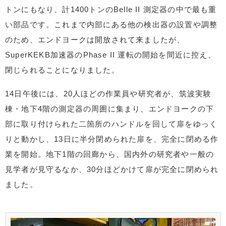
トンにもなり、計1400トンのBelle II 測定器の中で最も重
い部品です。これまで内部にある他の検出器の設置や調整
のため、エンドヨークは開放されて来ましたが、
SuperKEKB加速器のPhase II 運転の開始を間近に控え、
閉じられることになりました。
14日午後には、20人ほどの作業員や研究者が、筑波実験
棟・地下4階の測定器の周囲に集まり、エンドヨークの下
部に取り付けられた二箇所のハンドルを回して扉をゆっく
りと動かし、13日に半分閉められた扉を、完全に閉める作
業を開始。地下1階の回廊から、国内外の研究者や一般の
見学者が見守るなか、30分ほどかけて扉が完全に閉められ
ました。