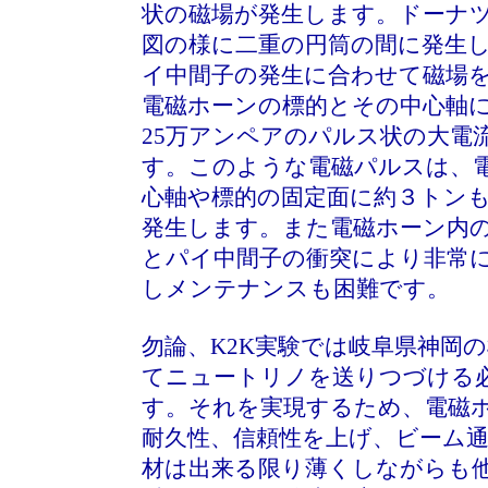
状の磁場が発生します。ドーナ
図の様に二重の円筒の間に発生
イ中間子の発生に合わせて磁場
電磁ホーンの標的とその中心軸
25万アンペアのパルス状の大電
す。このような電磁パルスは、
心軸や標的の固定面に約３トン
発生します。また電磁ホーン内
とパイ中間子の衝突により非常
しメンテナンスも困難です。
勿論、K2K実験では岐阜県神岡
てニュートリノを送りつづける
す。それを実現するため、電磁
耐久性、信頼性を上げ、ビーム
材は出来る限り薄くしながらも