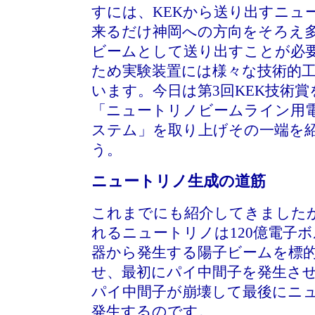
すには、KEKから送り出すニュ
来るだけ神岡への方向をそろえ
ビームとして送り出すことが必
ため実験装置には様々な技術的
います。今日は第3回KEK技術
「ニュートリノビームライン用
ステム」を取り上げその一端を
う。
ニュートリノ生成の道筋
これまでにも紹介してきましたが
れるニュートリノは120億電子
器から発生する陽子ビームを標
せ、最初にパイ中間子を発生さ
パイ中間子が崩壊して最後にニ
発生するのです。