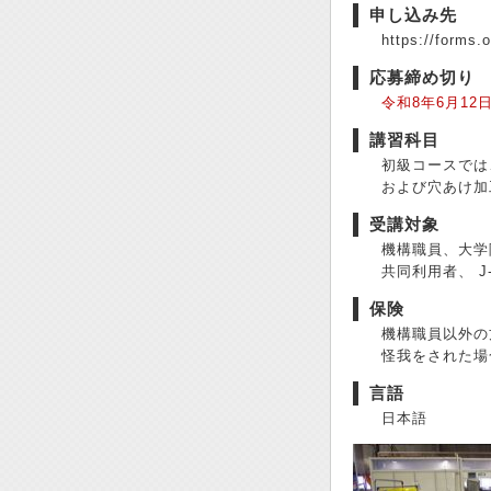
申し込み先
https://forms.
応募締め切り
令和8年6月12
講習科目
初級コースでは
および穴あけ加
受講対象
機構職員、大学
共同利用者、 J
保険
機構職員以外の
怪我をされた場
言語
日本語