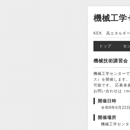
機械工学
KEK 高エネルギ
トップ
セ
機械技術講習会
機械工学センターで
ス）を開催します。
可能です。 応募者
お問い合わせは（mec_
開催日時
令和8年6月22日,
開催場所
機械工学センタ