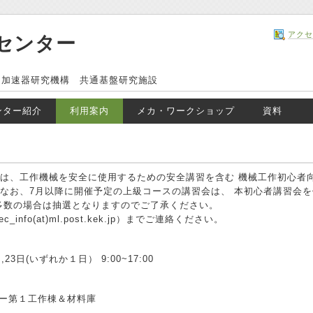
アクセ
センター
ー加速器研究機構 共通基盤研究施設
ンター紹介
利用案内
メカ・ワークショップ
資料
は、工作機械を安全に使用するための安全講習を含む 機械工作初心者向
なお、7月以降に開催予定の上級コースの講習会は、 本初心者講習会
多数の場合は抽選となりますのでご了承ください。
info(at)ml.post.kek.jp）までご連絡ください。
23日(いずれか１日） 9:00~17:00
ー第１工作棟＆材料庫