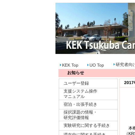
研究者向
KEK Top
UO Top
お知らせ
201
ユーザー登録
支援システム操作
マニュアル
宿泊・出張手続き
（
採択課題の情報・
研究評価情報
実験研究に関する手続き
本機構
（KR
滞在中に関する手続き