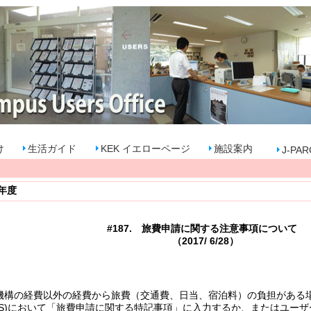
け
生活ガイド
KEK イエローページ
施設案内
J-PAR
7年度
#187.
旅費申請に関する注意事項について
2017/ 6/28）
の経費以外の経費から旅費（交通費、日当、宿泊料）の負担がある場
S)において「旅費申請に関する特記事項」に入力するか、またはユー