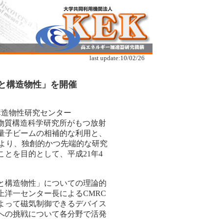
last update:
10/02/26
と構造物性」を開催
構造物性研究センター
物質構造科学研究所がもつ放射
量子ビームの相補的な利用と、
により、独創的かつ先端的な研究
とを目的として、平成21年4
と構造物性」についての理論的
洋一センター長によるCMRC
よって磁気制御できるデバイス
への挑戦について各分野で活発