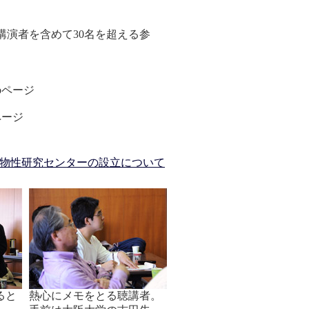
講演者を含めて30名を超える参
bページ
ページ
物性研究センターの設立について
ると
熱心にメモをとる聴講者。