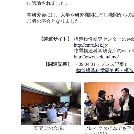
に議論されました。
本研究会には、大学や研究機関など11機関からの
加者の盛会となりました。
【関連サイト】
構造物性研究センターのwe
http://cmrc.kek.jp/
物質構造科学研究所のweb
http://www.kek.jp/imss/
【関連記事】
・09.04.01（プレス記事）
物質構造科学研究所・構造
研究会の会場。
ブレイクタイムでも至