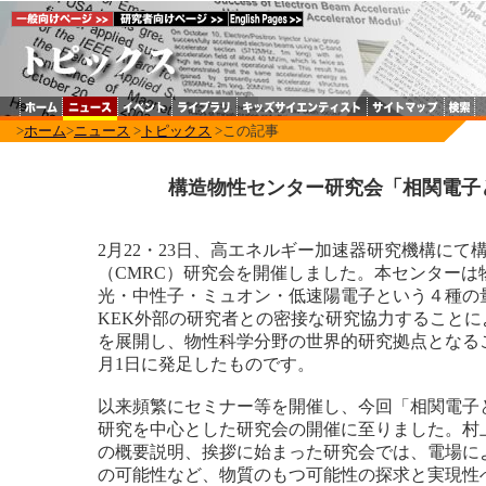
>
ホーム
>
ニュース
>
トピックス
>この記事
構造物性センター研究会「相関電子
2月22・23日、高エネルギー加速器研究機構にて
（CMRC）研究会を開催しました。本センターは
光・中性子・ミュオン・低速陽電子という４種の
KEK外部の研究者との密接な研究協力すること
を展開し、物性科学分野の世界的研究拠点となるこ
月1日に発足したものです。
以来頻繁にセミナー等を開催し、今回「相関電子
研究を中心とした研究会の開催に至りました。村上
の概要説明、挨拶に始まった研究会では、電場に
の可能性など、物質のもつ可能性の探求と実現性