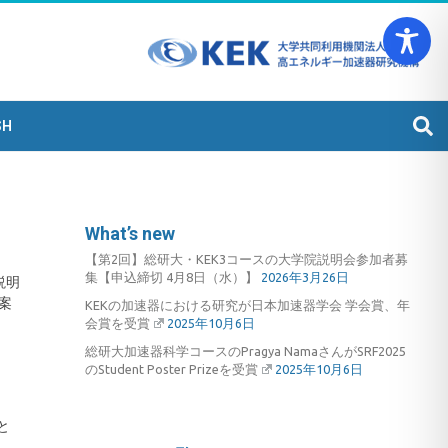
学術院 加速器
SH
What’s new
【第2回】総研大・KEK3コースの大学院説明会参加者募
集【申込締切 4月8日（水）】
2026年3月26日
説明
案
KEKの加速器における研究が日本加速器学会 学会賞、年
会賞を受賞
2025年10月6日
総研大加速器科学コースのPragya NamaさんがSRF2025
のStudent Poster Prizeを受賞
2025年10月6日
と
。