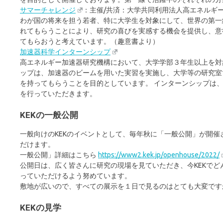
サマーチャレンジ
：
主催/共済：大学共同利用法人高エネルギ
わが国の将来を担う若者、特に大学生を対象にして、世界の第一
れてもらうことにより、研究の喜びを実感する機会を提供し、意
てもらおうと考えています。（趣意書より）
加速器科学インターンシップ
高エネルギー加速器研究機構において、大学学部３年生以上を対
ップは、加速器のビームを用いた実習を実施し、大学等の研究室
を持ってもらうことを目的としています。 インターンシップは
を行っていただきます。
KEKの一般公開
一般向けのKEKのイベントとして、毎年秋に「一般公開」が開催
だけます。
一般公開」詳細はこちら
https://www2.kek.jp/openhouse/2022/
公開日は、広く皆さんに研究の現場を見ていただき、今KEKで
っていただけるよう努めています。
敷地が広いので、すべての展示を１日で見るのはとても大変です
KEKの見学