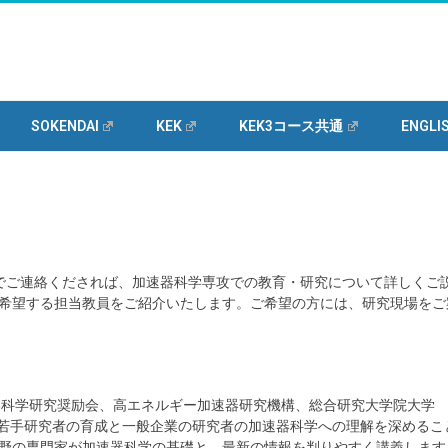
院大学 先端
SOKENDAI
KEK
KEK3コース共通
ENGLI
t]kek.jp)までご連絡くだされば、加速器科学専攻での教育・研究について詳しくご
希望する担当教員をご紹介いたします。ご希望の方には、研究現場をご
器科学研究奨励会、高エネルギー加速器研究機構、総合研究大学院大学
る若手研究者の育成と一般企業の研究者の加速器科学への理解を深めるこ
野の専門家が加速器科学の基礎と、最新の情報を判りやすく講義します