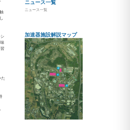
ニュース一覧
ニュース一覧
触
し
加速器施設解説マップ
ンシ
興味
実習
いた
持
。