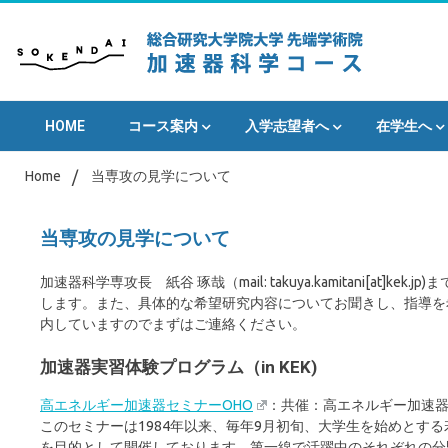
Skip
to
content
総研大 加速器科学コース
総合研究大学
HOME
コース案内
入学志望者へ
在学生へ
Home
当専攻の見学について
科学コース
当専攻の見学について
加速器科学専攻長 紙谷 琢哉（mail: takuya.kamitani[a
します。また、具体的な希望研究内容についてお聞きし、指導を
内していますのでまずはご連絡ください。
加速器実習体験プログラム（in KEK)
高エネルギー加速器セミナーOHO
：
共催：高エネルギー加速
このセミナーは1984年以来、毎年9月初旬、大学生を始めとす
を目的として開催しております。第一線で活躍中のそれぞれの分