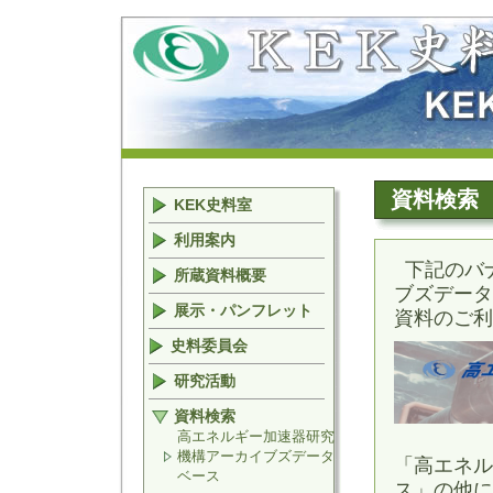
資料検索
KEK史料室
利用案内
下記のバ
所蔵資料概要
ブズデータ
展示・パンフレット
資料のご利
史料委員会
研究活動
資料検索
高エネルギー加速器研究
機構アーカイブズデータ
「高エネル
ベース
ス」の他に