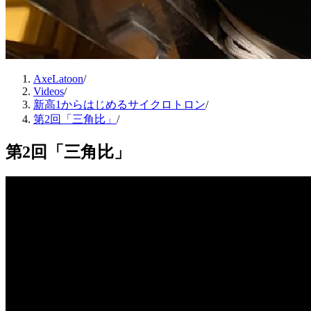
AxeLatoon
/
Videos
/
新高1からはじめるサイクロトロン
/
第2回「三角比」
/
第2回「三角比」