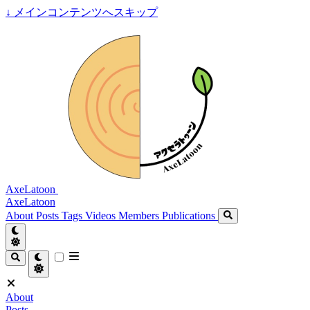
↓
メインコンテンツへスキップ
AxeLatoon
AxeLatoon
About
Posts
Tags
Videos
Members
Publications
About
Posts