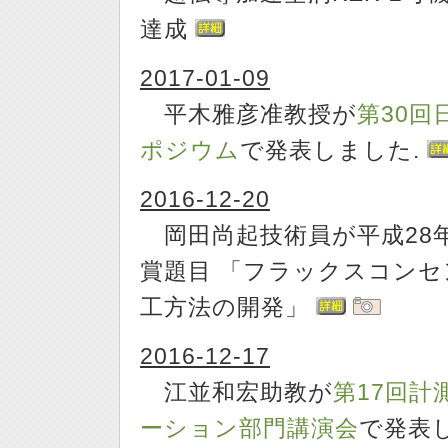
達成
2017-01-09
平木雅彦准教授が
第30回
ポジウム
で発表しました.
2016-12-20
岡田尚起技術員が平成28年
賞題目 「フラックスコン
工方法の開発」
2016-12-17
江並和宏助教が
第17回
ーション部門講演会
で発表