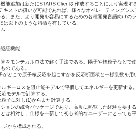
能追加は新たにSTARS Clientを作成することにより実現
cketとテキストの扱いが可能であれば、様々なオペレーティングシ
来る。また、より開発を容易にするための各種開発言語向けの
ARSは以下のような特徴を有している。
ーム
の認証機能
計算をモンテカルロ法で解く手法である。陽子や軽粒子などで
たものである。
重粒子がどこで原子核反応を起こすかを反応断面積と一様乱数を用
エネルギーロスを阻止能モデルで評価してエネルギーを更新する
核反応モデルで計算する。
次粒子に対し(1)からまた計算する。
ーションの統合パッケージであり、高度に熟覧した経験を要す
アとは相対し、仕様を一新して初心者的なユーザーにとっても
ケージから構成される。