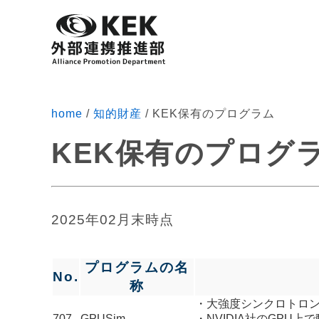
home
/
知的財産
/
KEK保有のプログラム
KEK保有のプログ
2025年02月末時点
プログラムの名
No.
称
・大強度シンクロトロ
707
GPUSim
・NVIDIA社のGPU上