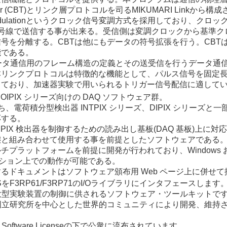
sceiver (CBT)とリンク層プロトコルを司るMIKUMARI Linkから構
cle-Modulationというクロック信号変調方式を採用しており、クロ
信号線で送信する事が出来る。受信側は変調クロックから基準ク
号を分離する。CBTは他にもデータの符号拡張を行う。CBTは
能である。
nkはデータ通信用のフレーム構造の定義とその送受信を行うデータ通
本リンクプロトコルは特徴的な機能として、パルス信号を固定
しており、加速器実験で用いられるトリガー信号配信に適して
IPIX シリーズ向けの DAQ ソフトウェア群。
うち、電荷積分型検出器 INTPIX シリーズ、DIPIX シリーズと
応する。
IPIX 検出器を制御するための読み出し基板(DAQ 基板)上に対
態と組み合わせて使用する事を前提としたソフトウェアである
チプラットフォームを前提に開発が行われており、Windows 
ューション上での動作が可能である。
るドキュメントはソフトウェア頒布用 Web ページ上に併せて
をF3RP61/F3RP71のI/Oライブラリにインタフェースします
の大型実験装置の制御に供されるソフトウェア・ツールキットで
ヌ国立研究所を中心とした世界的コミュニティにより開発、維持
en Software Licenseの下で公衆に流布されています。