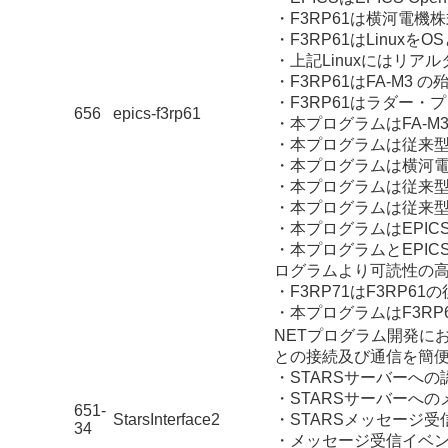
・F3RP61は横河電機株
・F3RP61はLinux
・上記Linuxにはリ
・F3RP61はFA-M
・F3RP61はラダー
656
epics-f3rp61
・本プログラムはFA-
・本プログラムは従来型
・本プログラムは横河電
・本プログラムは従来型
・本プログラムは従来型
・本プログラムはEPI
・本プログラムとEPI
ログラムより可読性の
・F3RP71はF3RP
・本プログラムはF3RP
NETプログラム開発に
との接続及び通信を簡
・STARSサーバーへ
・STARSサーバーへ
651-
StarsInterface2
・STARSメッセージ受
34
・メッセージ受信イベ