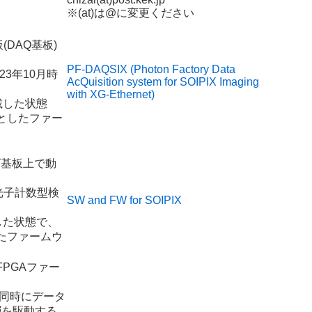
※(at)は@に変更ください
(DAQ基板)
PF-DAQSIX (Photon Factory Data
23年10月時
AcQuisition system for SOIPIX Imaging
with XG-Ethernet)
載した状態
提としたファー
ズ基板上で動
の光子計数型検
SW and FW for SOIPIX
した状態で、
したファームウ
PGAファー
、同時にデータ
層を駆動する