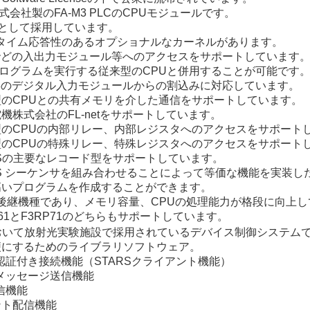
式会社製のFA-M3 PLCのCPUモジュールです。
をOSとして採用しています。
アルタイム応答性のあるオプショナルなカーネルがあります。
3 の殆どの入出力モジュール等へのアクセスをサポートしています
・プログラムを実行する従来型のCPUと併用することが可能です
M3のデジタル入力モジュールからの割込みに対応しています。
のCPUとの共有メモリを介した通信をサポートしています。
機株式会社のFL-netをサポートしています。
のCPUの内部リレー、内部レジスタへのアクセスをサポート
のCPUの特殊リレー、特殊レジスタへのアクセスをサポート
CSの主要なレコード型をサポートしています。
CS シーケンサを組み合わせることによって等価な機能を実装し
高いプログラムを作成することができます。
61の後継機種であり、メモリ容量、CPUの処理能力が格段に向上
61とF3RP71のどちらもサポートしています。
おいて放射光実験施設で採用されているデバイス制御システムであ
便にするためのライブラリソフトウェア。
の認証付き接続機能（STARSクライアント機能）
のメッセージ送信機能
信機能
ント配信機能