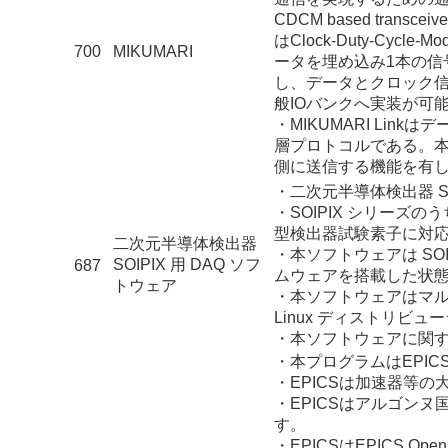
CDCM based tran
はClock-Duty-Cy
700
MIKUMARI
ータを埋め込み1本の
し、データとクロック信
般IOバンクへ実装が可
・MIKUMARI Li
層プロトコルである。
側に送信する機能を有
・二次元半導体検出器 SO
・SOIPIX シリーズの
型検出器試験素子に対
二次元半導体検出器
・本ソフトウェアは SO
SOIPIX 用 DAQ ソフ
687
ムウェアを搭載した状
トウェア
・本ソフトウェアはマル
Linux ディストリビ
・本ソフトウェアに関す
・本プログラムはEPICS
・EPICSは加速器等
・EPICSはアルゴン
す。
・EPICSはEPICS Op