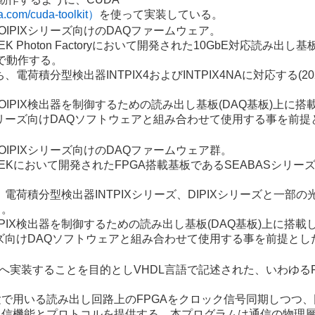
ia.com/cuda-toolkit）
を使って実装している。
IPIXシリーズ向けのDAQファームウェア。
Photon Factoryにおいて開発された10GbE対応読み出し基板
上で動作する。
、電荷積分型検出器INTPIX4およびINTPIX4NAに対応する(20
IPIX検出器を制御するための読み出し基板(DAQ基板)上に搭
Xシリーズ向けDAQソフトウェアと組み合わせて使用する事を前
IPIXシリーズ向けのDAQファームウェア群。
EKにおいて開発されたFPGA搭載基板であるSEABASシリー
ち、電荷積分型検出器INTPIXシリーズ、DIPIXシリーズと一部
る。
PIX検出器を制御するための読み出し基板(DAQ基板)上に搭載
リーズ向けDAQソフトウェアと組み合わせて使用する事を前提と
Aへ実装することを目的としVHDL言語で記述された、いわゆるF
理実験で用いる読み出し回路上のFPGAをクロック信号同期しつつ
通信機能とプロトコルを提供する。本プログラムは通信の物理