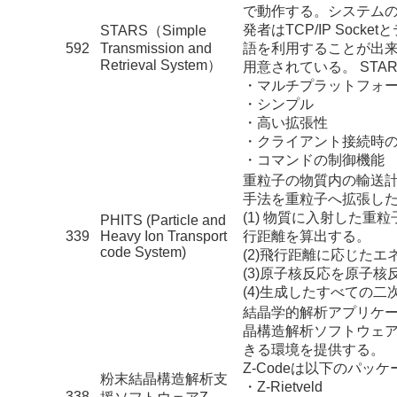
で動作する。システムの機
発者はTCP/IP So
STARS（Simple
592
Transmission and
語を利用することが出
Retrieval System）
用意されている。 ST
・マルチプラットフォ
・シンプル
・高い拡張性
・クライアント接続時
・コマンドの制御機能
重粒子の物質内の輸送
手法を重粒子へ拡張し
(1) 物質に入射した
PHITS (Particle and
339
Heavy Ion Transport
行距離を算出する。
code System)
(2)飛行距離に応じた
(3)原子核反応を原子
(4)生成したすべての二
結晶学的解析アプリケ
晶構造解析ソフトウェ
きる環境を提供する。
Z-Codeは以下のパッ
粉末結晶構造解析支
・Z-Rietveld
338