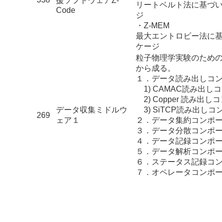
援ソフトウェアZ-
リートベルト法に基づ
Code
ジ
・Z-MEM
最大エントロビー法に
ケージ
粒子物理学実験のための
から成る。
１．データ読み出しコ
1) CAMAC読み出し
2) Copper 読み出
データ収集ミドルウ
3) SiTCP読み出し
269
ェア１
２．データ集約コンポ
３．データ分散コンポ
４．データ記録コンポ
５．データ解析コンポ
６．ステータス記録コ
７．オペレータコンポ