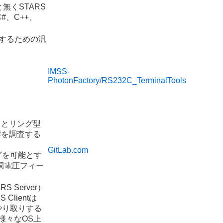
無くSTARS
、C++、
信するための汎
IMSS-
PhotonFactory/RS232C_TerminalTools
るとリング型
響を調査する
GitLab.com
グを可能とす
洞電圧フィー
Server）
lientは
をやり取りする
、様々なOS上