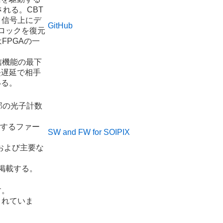
成される。CBT
ック信号上にデ
GitHub
ロックを復元
FPGAの一
信機能の最下
長遅延で相手
いる。
一部の光子計数
応するファー
SW and FW for SOIPIX
。
および主要な
掲載する。
。
す。
されていま