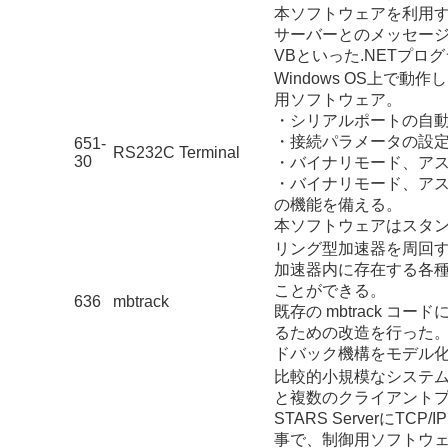
本ソフトウェアを利用す
サーバーとのメッセージ
VBといった.NETプ
Windows OS上で
用ソフトウェア。
・シリアルポートの自
・接続パラメータの設
651-
RS232C Terminal
30
・バイナリモード、ア
・バイナリモード、ア
の機能を備える。
本ソフトウェアはスタ
リング型加速器を周回
加速器内に存在する各
ことができる。
636
mbtrack
既存の mbtrack 
るための改造を行った。
ドバック機構をモデル
比較的小規模なシステム向
と複数のクライアントプログ
STARS Serverに
事で、制御用ソフトウェアと