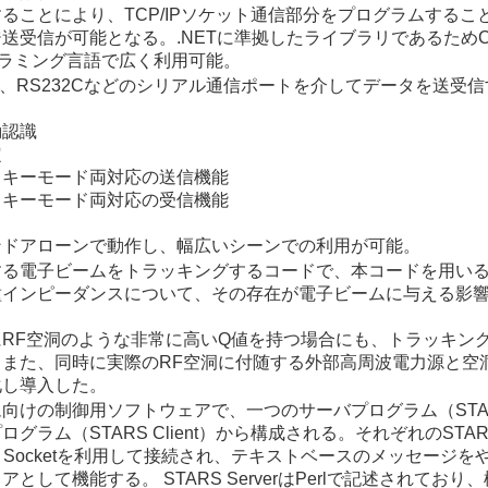
ることにより、TCP/IPソケット通信部分をプログラムすること
送受信が可能となる。.NETに準拠したライブラリであるためC#
ログラミング言語で広く利用可能。
動作し、RS232Cなどのシリアル通信ポートを介してデータを送受
動認識
定
スキーモード両対応の送信機能
スキーモード両対応の受信機能
ンドアローンで動作し、幅広いシーンでの利用が可能。
する電子ビームをトラッキングするコードで、本コードを用い
種インピーダンスについて、その存在が電子ビームに与える影
コードにRF空洞のような非常に高いQ値を持つ場合にも、トラッキン
また、同時に実際のRF空洞に付随する外部高周波電力源と空
化し導入した。
けの制御用ソフトウェアで、一つのサーバプログラム（STARS 
ラム（STARS Client）から構成される。それぞれのSTARS C
TCP/IP Socketを利用して接続され、テキストベースのメッセージ
して機能する。 STARS ServerはPerlで記述されており