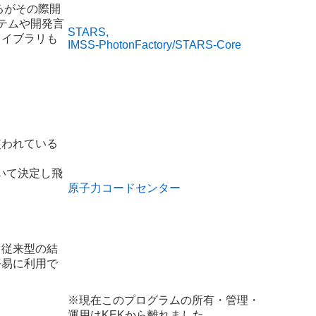
するがその際開
ステムや開発言
STARS,
ライブラリも
IMSS-PhotonFactory/STARS-Core
使われている
いて決定し飛
原子力コードセンター
。
る従来型の結
平易に利用で
※現在このプログラムの所有・管理・
運用はKEKから離れました。