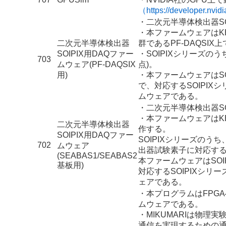
（https://developer.nvid
・二次元半導体検出器SO
・本ファームウェアはKEK 
二次元半導体検出器
群であるPF-DAQSIX
SOIPIX用DAQファー
・SOIPIXシリーズのうち
703
ムウェア(PF-DAQSIX
点)。
用)
・本ファームウェアはSO
で、対応するSOIPI
ムウェアである。
・二次元半導体検出器SO
・本ファームウェアはK
二次元半導体検出器
作する。
SOIPIX用DAQファー
SOIPIXシリーズのう
702
ムウェア
出器試験素子に対応す
(SEABAS1/SEABAS2
本ファームウェアはSOI
基板用)
対応するSOIPIXシ
ェアである。
・本プログラムはFPG
ムウェアである。
・MIKUMARIは物
通信を実現するための