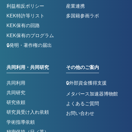
利益相反ポリシー
産業連携
KEK特許等リスト
多国籍参画ラボ
KEK保有の回路
KEK保有のプログラム
🔒発明・著作権の届出
共同利用・共同研究
その他のご案内
共同利用
🔒外部資金獲得支援
共同研究
メタバース加速器博物館
研究依頼
よくあるご質問
研究員受け入れ依頼
お問い合わせ
学術指導依頼
秘密保持（日／英）