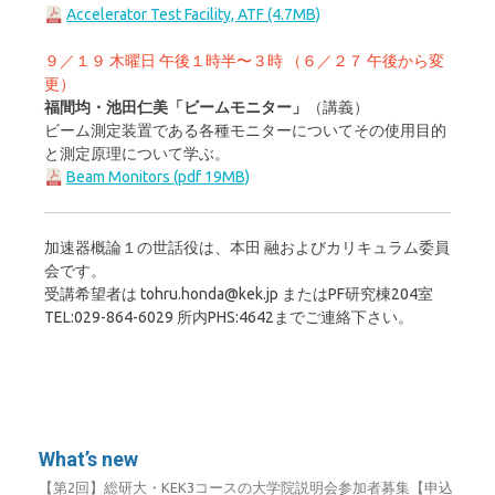
Accelerator Test Facility, ATF (4.7MB)
９／１９ 木曜日 午後１時半〜３時 （６／２７ 午後から変
更）
福間均・池田仁美「ビームモニター」
（講義）
ビーム測定装置である各種モニターについてその使用目的
と測定原理について学ぶ。
Beam Monitors (pdf 19MB)
加速器概論１の世話役は、本田 融およびカリキュラム委員
会です。
受講希望者は tohru.honda@kek.jp またはPF研究棟204室
TEL:029-864-6029 所内PHS:4642までご連絡下さい。
What’s new
【第2回】総研大・KEK3コースの大学院説明会参加者募集【申込