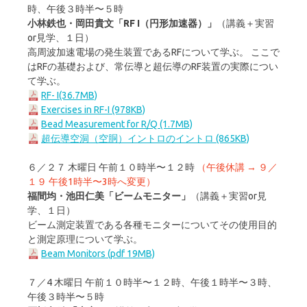
時、午後３時半〜５時
小林鉄也・岡田貴文「RF I（円形加速器）」
（講義＋実習
or見学、１日）
高周波加速電場の発生装置であるRFについて学ぶ。 ここで
はRFの基礎および、常伝導と超伝導のRF装置の実際につい
て学ぶ。
RF- I(36.7MB)
Exercises in RF-I (978KB)
Bead Measurement for R/Q (1.7MB)
超伝導空洞（空胴）イントロのイントロ (865KB)
６／２７ 木曜日 午前１０時半〜１２時
（午後休講 → ９／
１９ 午後1時半〜3時へ変更）
福間均・池田仁美「ビームモニター」
（講義＋実習or見
学、１日）
ビーム測定装置である各種モニターについてその使用目的
と測定原理について学ぶ。
Beam Monitors (pdf 19MB)
７／4 木曜日 午前１０時半〜１２時、午後１時半〜３時、
午後３時半〜５時