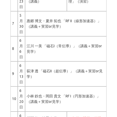
23
（講義）
理」（演習）
日
5
月
惠郷 博文・夏井 拓也 「RF II（線形加速器）」
7
30
（講義＋実習or見学）
日
6
月
江川 一美 「磁石I（常伝導）」（講義＋実習or
8
6
見学）
日
6
月
荻津 透 「磁石II（超伝導）」（講義＋実習or見
9
13
学）
日
6
月
小林 鉄也・岡田 貴文 「RF I（円形加速器）」
10
20
（講義＋実習or見学）
日
6