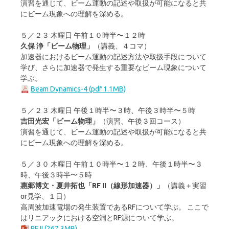
演習を通じて、ビーム運動の記述や取扱が可能になると共
にビーム現象への理解を深める。
５／２３ 木曜日 午前１０時半〜１２時
久保 浄「ビーム物理」
（講義、４コマ）
加速器におけるビーム運動の記述方法や取扱手段について
学び、さらに加速器で発生する重要なビーム現象について
学ぶ。
Beam Dynamics-4 (pdf 1.1MB)
５／２３ 木曜日 午後１時半〜３時、午後３時半〜５時
吉田光宏「ビーム物理」
（演習、午後３回コース）
演習を通じて、ビーム運動の記述や取扱が可能になると共
にビーム現象への理解を深める。
５／３０ 木曜日 午前１０時半〜１２時、午後１時半〜３
時、午後３時半〜５時
惠郷博文・夏井拓也「RF II（線形加速器）」
（講義＋実習
or見学、１日）
高周波加速電場の発生装置であるRFについて学ぶ。 ここで
はリニアックにおける空洞とRF源について学ぶ。
RF II (267.3MB)