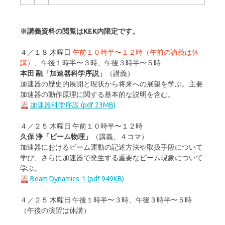
※講義資料の閲覧はKEK内限定です。
４／１８ 木曜日
午前１０時半〜１２時
（午前の講義は休
講）
、午後１時半〜３時、午後３時半〜５時
本田 融「加速器科学序説」
（講義）
加速器の歴史的展開と現状から将来への展望を学ぶ。主要
加速器の動作原理に関する基本的な説明を含む。
加速器科学序説 (pdf 23MB)
４／２５ 木曜日 午前１０時半〜１２時
久保 浄「ビーム物理」
（講義、４コマ）
加速器におけるビーム運動の記述方法や取扱手段について
学び、さらに加速器で発生する重要なビーム現象について
学ぶ。
Beam Dynamics-1 (pdf 949KB)
４／２５ 木曜日 午後１時半〜３時、午後３時半〜５時
（午後の演習は休講）