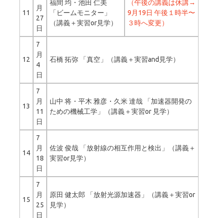
福間 均・池田 仁美
（午後の講義は休講→
月
11
「ビームモニター」
9月19日 午後１時半〜
27
（講義＋実習or見学）
３時へ変更）
日
7
月
12
石橋 拓弥 「真空」（講義＋実習and見学）
4
日
7
月
山中 将・平木 雅彦・久米 達哉 「加速器開発の
13
11
ための機械工学」（講義＋実習or 見学）
日
7
月
佐波 俊哉 「放射線の相互作用と検出」（講義＋
14
18
実習or見学）
日
7
月
原田 健太郎 「放射光源加速器」（講義＋実習or
15
25
見学）
日