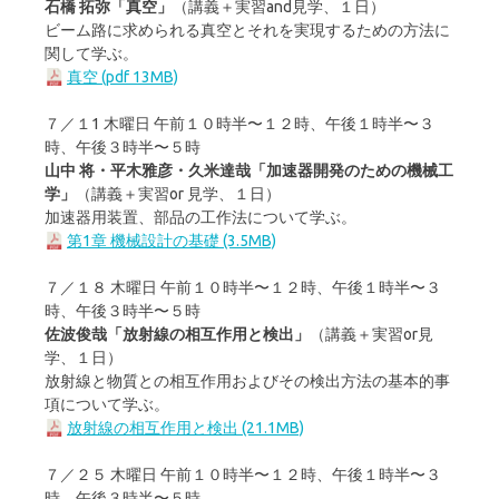
石橋 拓弥「真空」
（講義＋実習and見学、１日）
ビーム路に求められる真空とそれを実現するための方法に
関して学ぶ。
真空 (pdf 13MB)
７／１1 木曜日 午前１０時半〜１２時、午後１時半〜３
時、午後３時半〜５時
山中 将・平木雅彦・久米達哉「加速器開発のための機械工
学」
（講義＋実習or 見学、１日）
加速器用装置、部品の工作法について学ぶ。
第1章 機械設計の基礎 (3.5MB)
７／１８ 木曜日 午前１０時半〜１２時、午後１時半〜３
時、午後３時半〜５時
佐波俊哉「放射線の相互作用と検出」
（講義＋実習or見
学、１日）
放射線と物質との相互作用およびその検出方法の基本的事
項について学ぶ。
放射線の相互作用と検出 (21.1MB)
７／２５ 木曜日 午前１０時半〜１２時、午後１時半〜３
時、午後３時半〜５時