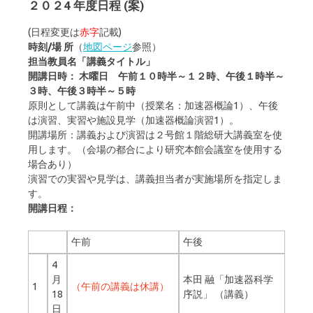
２０２4 年度日程 (案)
(日程変更は
赤字
記載)
ース
時刻/場 所
（
地図ページ
参照）
担当教員名「講義タイトル」
開講日時： 木曜日 午前１０時半～１２時、午後１時半～
３時、午後３時半～５時
原則として講義は午前中（授業名：加速器概論1）、午後
は演習、実習や施設見学（加速器概論演習1）。
開講場所：講義および演習は２号館１階総研大講義室を使
用します。（会場の都合により研究本館会議室を使用する
場合あり）
演習での実習や見学は、講義担当者が実施場所を指定しま
す。
開講日程：
午前
午後
4
月
本田 融「加速器科学
1
（午前の講義は休講）
18
序説」 （講義）
日