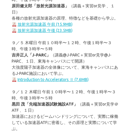
原田健太郎「放射光源加速器」
（講義＋実習or見学 、１
日）
各種の放射光源加速器の原理、特徴などを基礎から学ぶ。
放射光源加速器 午前 (15.9MB)
放射光源加速器 午後 (23.5MB)
９／５ 木曜日 午前１０時半〜１２時、午後１時半〜３
時、午後３時半〜５時
吉井正人「J-PARC」
（講義@J-PARC＋実習or見学@J-
PARC、１日、東海キャンパスにて開講）
大強度陽子加速器の全体像について、東海キャンパスにあ
るJ-PARC施設において学ぶ。
Introduction to Accelerators Ⅱ (7.6MB)
９／１２ 木曜日 午前１０時半〜１２時、午後１時半〜３
時、午後３時半〜５時
黒田 茂「先端加速器試験施設ATF」
（講義＋実習or見学＠
ATF 、１日）
加速器におけるビームハンドリングについて、実際に稼働
している加速器ATFに密着し、その原理と実際について学
ぶ。