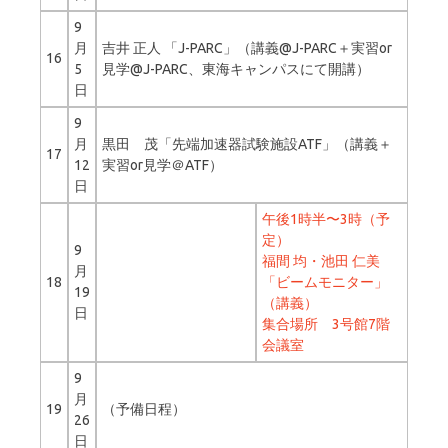
9
月
吉井 正人 「J-PARC」（講義@J-PARC＋実習or
16
5
見学@J-PARC、東海キャンパスにて開講）
日
9
月
黒田 茂「先端加速器試験施設ATF」（講義＋
17
12
実習or見学＠ATF）
日
午後1時半〜3時（予
定）
9
福間 均・池田 仁美
月
18
「ビームモニター」
19
（講義）
日
集合場所 3号館7階
会議室
9
月
19
（予備日程）
26
日