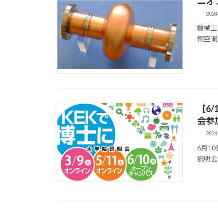
ニオ
2024
機械⼯
銅空洞
【6
会参
2024
6月1
説明会