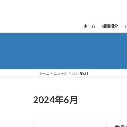
コ
ナ
ン
ビ
テ
ゲ
ン
ー
ホーム
組織紹介
ツ
シ
へ
ョ
ス
ン
キ
に
ッ
移
プ
動
ホーム
ニュース
2024年6月
2024年6月
今夏