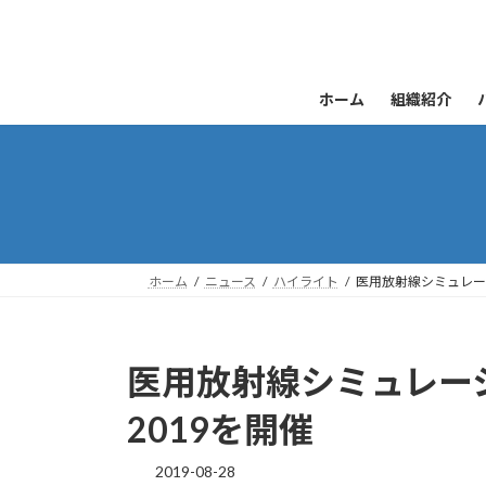
コ
ナ
ン
ビ
テ
ゲ
ン
ー
ホーム
組織紹介
ツ
シ
へ
ョ
ス
ン
キ
に
ッ
移
プ
動
ホーム
ニュース
ハイライト
医用放射線シミュレー
医用放射線シミュレー
2019を開催
2019-08-28