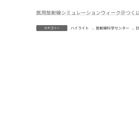
医用放射線シミュレーションウィーク＠つくば 
ハイライト
、
放射線科学センター
、
カテゴリー