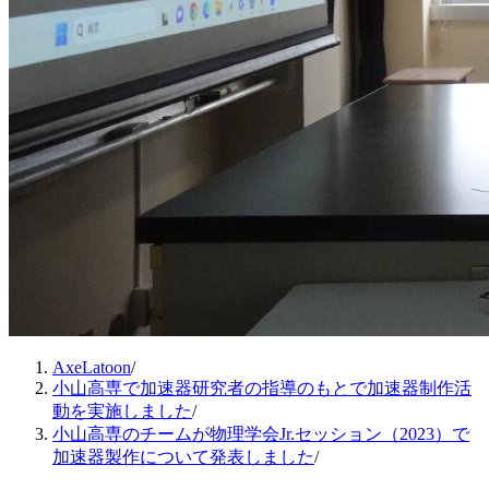
AxeLatoon
/
小山高専で加速器研究者の指導のもとで加速器制作活
動を実施しました
/
小山高専のチームが物理学会Jr.セッション（2023）で
加速器製作について発表しました
/