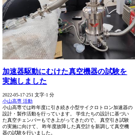
加速器駆動にむけた真空機器の試験を
実施しました
2022-05-17
·
251 文字
·
1 分
小山高専
活動
小山高専では昨年度に引き続き小型サイクロトロン加速器の
設計・製作活動を行っています。 学生たちの設計に基づい
た真空チェンバーもでき上がってきたので、 真空引き試験
の実施に向けて、 昨年度故障した真空計を新調して真空機
器の試験を行いました。