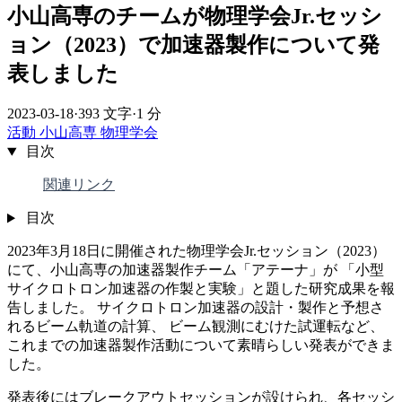
小山高専のチームが物理学会Jr.セッシ
ョン（2023）で加速器製作について発
表しました
2023-03-18
·
393 文字
·
1 分
活動
小山高専
物理学会
目次
関連リンク
目次
2023年3月18日に開催された物理学会Jr.セッション（2023）
にて、小山高専の加速器製作チーム「アテーナ」が 「小型
サイクロトロン加速器の作製と実験」と題した研究成果を報
告しました。 サイクロトロン加速器の設計・製作と予想さ
れるビーム軌道の計算、 ビーム観測にむけた試運転など、
これまでの加速器製作活動について素晴らしい発表ができま
した。
発表後にはブレークアウトセッションが設けられ、各セッシ