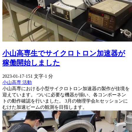
小山高専生でサイクロトロン加速器が
稼働開始しました
2023-01-17
·
151 文字
·
1 分
小山高専
活動
小山高専における小型サイクロトロン加速器の製作が佳境を
迎えています。 ついに必要な機器が揃い、各コンポーネン
トの動作確認を行いました。 3月の物理学会Jr.セッションに
むけた加速ビームの観測を目指します。