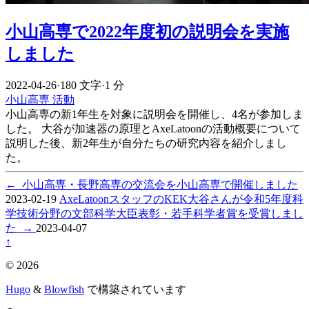
小山高専で2022年度初の説明会を実施
しました
2022-04-26
·
180 文字
·
1 分
小山高専
活動
小山高専の新1年生を対象に説明会を開催し、4名が参加しま
した。 大谷が加速器の原理とAxeLatoonの活動概要について
説明した後、新2年生が自分たちの研究内容を紹介しまし
た。
←
小山高専・長野高専の交流会を小山高専で開催しました
2023-02-19
AxeLatoonスタッフのKEK大谷さんが令和5年度科
学技術分野の文部科学大臣表彰・若手科学者賞を受賞しまし
た
→
2023-04-07
↑
© 2026
Hugo
&
Blowfish
で構築されています