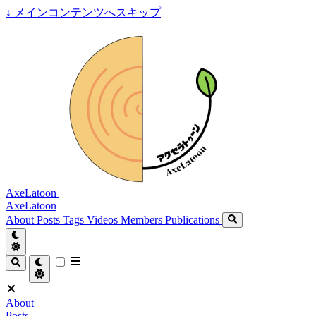
↓
メインコンテンツへスキップ
AxeLatoon
AxeLatoon
About
Posts
Tags
Videos
Members
Publications
About
Posts