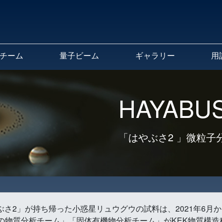
チーム
量子ビーム
ギャラリー
用
HAYABUS
「はやぶさ2 」微粒子
はやぶさ2」が持ち帰った小惑星リュウグウの試料は、2021年6
の物質分析チーム」「固体有機物分析チーム」がKEK物質構造