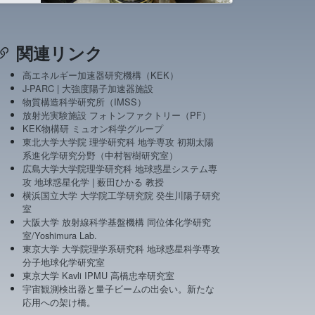
関連リンク
高エネルギー加速器研究機構（KEK）
J-PARC | 大強度陽子加速器施設
物質構造科学研究所（IMSS）
放射光実験施設 フォトンファクトリー（PF）
KEK物構研 ミュオン科学グループ
東北大学大学院 理学研究科 地学専攻 初期太陽
系進化学研究分野（中村智樹研究室）
広島大学大学院理学研究科 地球惑星システム専
攻 地球惑星化学 | 薮田ひかる 教授
横浜国立大学 大学院工学研究院 癸生川陽子研究
室
大阪大学 放射線科学基盤機構 同位体化学研究
室/Yoshimura Lab.
東京大学 大学院理学系研究科 地球惑星科学専攻
分子地球化学研究室
東京大学 Kavli IPMU 高橋忠幸研究室
宇宙観測検出器と量子ビームの出会い。新たな
応用への架け橋。