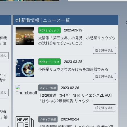
新着情報 |
ニュース一覧
2025-03-19
KEKトピックス
有機
太陽系「第三世界」の発見 小惑星リュウグウ
e」論
の試料分析で分かったこと
記事を読む
を読む
2023-03-28
KEKトピックス
小惑星リュウグウのかけらを加速器でみる
ュウ
記事を読む
表す
2023-02-26
メディア掲載
を読む
【2/26放送（3/4再）NHK サイエンスZERO】
「はやぶさ2最新報告 リュウグ...
記事を読む
の物
e」論
2023-02-24
メディア掲載
【読売新聞 朝刊2面】リュウグウに有機物2万