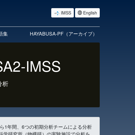
IMSS
English
語集
HAYABUSA-PF（アーカイブ）
A2-IMSS
分析
月から1年間、6つの初期分析チームによる分析
科学研究所（物構研）の実験施設で分析を