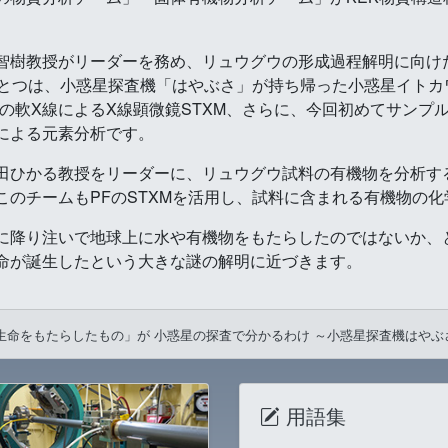
智樹教授がリーダーを務め、リュウグウの形成過程解明に向け
ひとつは、小惑星探査機「はやぶさ」が持ち帰った小惑星イトカ
の軟X線によるX線顕微鏡STXM、さらに、今回初めてサンプル
による元素分析です。
田ひかる教授をリーダーに、リュウグウ試料の有機物を分析す
のチームもPFのSTXMを活用し、試料に含まれる有機物の
に降り注いで地球上に水や有機物をもたらしたのではないか、
命が誕生したという大きな謎の解明に近づきます。
生命をもたらしたもの」が 小惑星の探査で分かるわけ ～小惑星探査機はやぶ
用語集