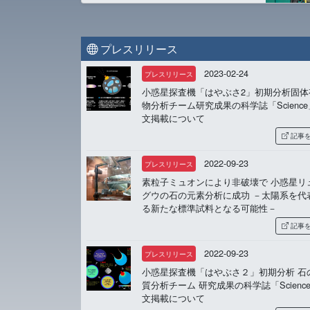
プレスリリース
2023-02-24
プレスリリース
小惑星探査機「はやぶさ2」初期分析固体
物分析チーム研究成果の科学誌「Scienc
文掲載について
記事
2022-09-23
プレスリリース
素粒子ミュオンにより非破壊で 小惑星リ
グウの石の元素分析に成功 －太陽系を代
る新たな標準試料となる可能性－
記事
2022-09-23
プレスリリース
小惑星探査機「はやぶさ２」初期分析 石
質分析チーム 研究成果の科学誌「Scienc
文掲載について