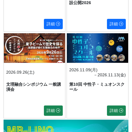
設公開2026
KEKが連携する筑波大学のプロジェクトが先端研究基盤刷新
2026年度9-12月期 PF/PF-AR運転スケジュールが決まりまし
事業（EPOCH）に採択
た
2026.07.29
詳細
詳細
お知らせ
2026.06.17
人事公募
KEK機構長の8月定例記者会見ご案内 テーマは高輝度
人事公募 准教授もしくは助教または特別助教 公募のお知らせ
LHC（HL-LHC）が拓く物理と日本の技術力
（物構研26-1）【公募締切：8/18（火）正午必着】
2026.07.29
トピックス
2026.06.16
MSLからのお知らせ
KEK測定器開発テストビームラインの研究会を開催―開発の
第11回 文理融合シンポジウム 量子ビームで歴史を探る ー加
成果と機能強化を議論
速器が紡ぐ文理融合の地平ー
2026.11.09(月)
2026.09.26(土)
－2026.11.13(金)
2026.07.29
お知らせ
2026.06.16
プレスリリース
文理融合シンポジウム 一般講
第10回 中性子・ミュオンスク
J-PARC 50GeV 変電所における火災に関する報告書について
演会
ール
交替磁性体でスイッチ可能なカイラルマグノンを観測
2026.06.15
プレスリリース
2026.07.26
トピックス
詳細
詳細
国内最大級のスマートクラウドラボ「iLIS」を岡崎に整備 ー
七夕講演会2026「はやぶさ2のおくりもの～惑星のかけらに見
全国の研究者が時間や場所を超えて最先端実験にアクセスで
る宇宙と生命」を開催
きる研究環境へー