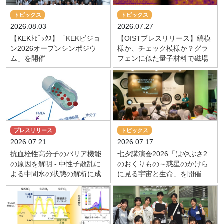
トピックス
トピックス
2026.08.03
2026.07.27
【KEKﾄﾋﾟｯｸｽ】「KEKビジョ
【OISTプレスリリース】縞模
ン2026オープンシンポジウ
様か、チェック模様か？グラ
ム」を開催
フェンに似た量子材料で磁場
が電子秩序を制御
プレスリリース
トピックス
2026.07.21
2026.07.17
抗血栓性高分子のバリア機能
七夕講演会2026「はやぶさ2
の原因を解明 - 中性子散乱に
のおくりもの～惑星のかけら
よる中間水の状態の解析に成
に見る宇宙と生命」を開催
功