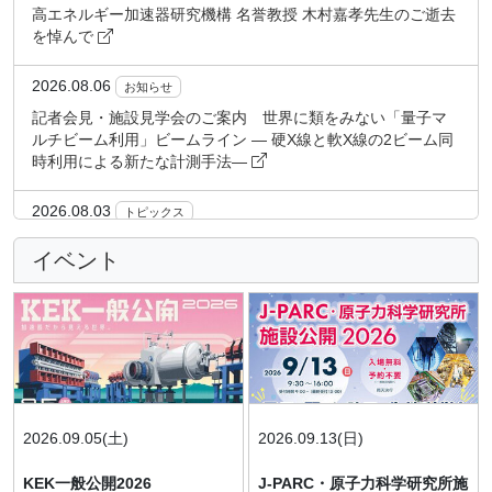
「SBIR建設技術研究開発助成制度」に採択
高エネルギー加速器研究機構 名誉教授 木村嘉孝先生のご逝去
を悼んで
2026.07.03
プレスリリース
2026.08.06
お知らせ
中高生11名が世界最高強度の加速器J-PARCでミュオンビーム
実験を実施
記者会見・施設見学会のご案内 世界に類をみない「量子マ
ルチビーム利用」ビームライン ― 硬X線と軟X線の2ビーム同
時利用による新たな計測手法―
2026.07.02
プレスリリース
不安定で作れなかった「ホウ素版グラフェン」を3次元結晶の
2026.08.03
トピックス
表面で実現 - 次世代量子材料開発の加速が期待される新しい
設計手法
韓国とハイパーカミオカンデ計画に関する研究協力の覚書附
イベント
属書を締結
2026.06.26
プレスリリース
2026.08.03
軟X線吸収分光法を用いたリン酸の二重結合性の観測に成功
トピックス
「KEKビジョン2026オープンシンポジウム」を開催
2026.06.24
プレスリリース
2026.07.31
お知らせ
交替磁性ドメインの磁場制御に成功、偏極中性子回折で観測
夏季一斉休業期間のお知らせ
2026.09.05(土)
2026.09.13(日)
2026.07.31
トピックス
KEK一般公開2026
J-PARC・原子力科学研究所施
2026.06.22
PFユーザ向け情報