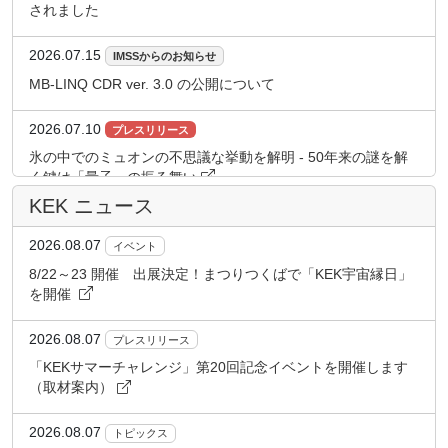
されました
2026.07.15
IMSSからのお知らせ
MB-LINQ CDR ver. 3.0 の公開について
2026.07.10
プレスリリース
氷の中でのミュオンの不思議な挙動を解明 - 50年来の謎を解
く鍵は「量子」の振る舞い
KEK ニュース
2026.07.09
PFからのお知らせ
2026.08.07
イベント
KEKビジョン２０２６オープンシンポジウムの開催について
【2026年7月28日】
8/22～23 開催 出展決定！まつりつくばで「KEK宇宙縁日」
を開催
2026.07.09
PFからのお知らせ
2026.08.07
プレスリリース
第１０回フォトンファクトリー計画推進委員会の開催につい
て
「KEKサマーチャレンジ」第20回記念イベントを開催します
（取材案内）
2026.07.07
プレスリリース
2026.08.07
トピックス
PathAhead、KEK本田 孝志氏との共同研究が国土交通省