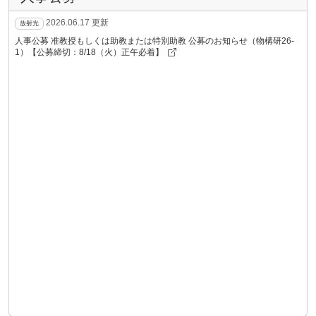
ン「まちがいを発見せよ！」を開催します
2026.06.17 更新
放射光
2026.07.15
トピックス
人事公募 准教授もしくは助教または特別助教 公募のお知らせ（物構研26-
中高生がミュオンビーム実験に挑戦
1）【公募締切：8/18（火）正午必着】
2026.07.14
イベント
【9/5開催】KEK一般公開2026を開催します
2026.07.14
プレスリリース
KEK制作の科学映像が第67回科学技術映像祭 文部科学大臣賞
を受賞
2026.07.14
プレスリリース
酸化物界面における「隠れた電荷移動経路」を特定-従来の半
導体物理では考慮されていなかった界面における「化学結合
ネットワーク」の重要性を実証
2026.07.10
プレスリリース
氷の中でのミュオンの不思議な挙動を解明-50年来の謎を解く