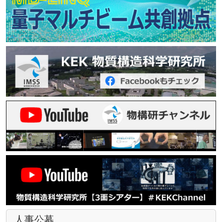
2026.07.21
プレスリリース
2026.06.10
プレスリリース
抗血栓性高分子のバリア機能の原因を解明 - 中性子散乱によ
深発地震とプレート弱化、2つの謎を世界で初めて統一的に解
る中間水の状態の解析に成功
明ー相転移ナノ粒子が支配する地下600kmの岩石変形メカニ
ズム
2026.07.17
トピックス
ATLAS検出器開発を支える日本の産学連携技術が国際的に高
2026.06.05
PFからのお知らせ
く評価ー浜松ホトニクス株式会社がATLAS-CMSインダストリ
「KEKビジョン2026」への意見・提案募集
アル・アワードを受賞
2026.06.04
プレスリリース
2026.07.17
イベント
軟X線吸収分光法による固液界面とバルク液体の同時測定を実
7/18〜8/31のKEKイベント
現 －触媒反応の詳細なメカニズム解明に道筋－
2026.07.16
プレスリリース
超小型蓄積リングに荷電粒子ビームを入射する「3次元らせん
入射手法」を開発 -世界で初めて実験的に実証 次世代加速器
技術への展開目指す
2026.07.16
イベント
【7/18～8/31開催】つくばちびっ子博士2026 KEKミッショ
人事公募