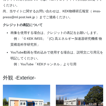
パク質hERGチャネルの構
ください。
造が安全な薬設計を導く-
尚、当サイトに関するお問い合わせは、KEK物構研広報室（ imss-
press@ml.post.kek.jp ）までご連絡ください。
クレジットの表記について
2024.09.04
トピックス
画像を使用する場合は、クレジットの表記をお願いします。
【東大薬プレスリリース】
例：「© KEK IMSS」「(C) 高エネルギー加速器研究機構 物
補酵素NADとSAMを縮合し
質構造科学研究所」
て抗生物質の主骨格を構築
YouTube動画を埋め込みで使用する場合は、説明文に引用元を
する新規酵素の構造機能の
明記してください。
解明 NADのアルキル化に
例：YouTube「KEKチャンネル」より引用
関わる生合成酵素のクライ
オ電子顕微鏡構造
外観 -Exterior-
2024.03.29
プレスリリース
血液凝固因子の正常な分泌
に必須なカーゴ受容体の全