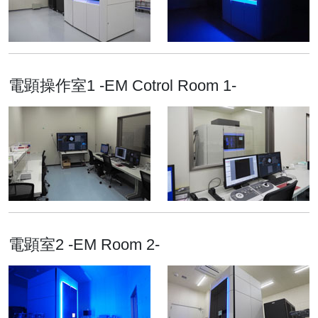
新型コロナウイルスの感染
を阻害するペプチドを発
見 スパイクタンパク質の
変異しにくい部位に作用
電顕操作室1 -EM Cotrol Room 1-
し、種々の変異株にも効果
がある阻害剤の開発に期待
2022.03.28
トピックス
クライオ電顕実験棟が完
成、引っ越しが始まりまし
た
電顕室2 -EM Room 2-
2021.12.10
トピックス
クライオ電子顕微鏡の実験
棟を建設中