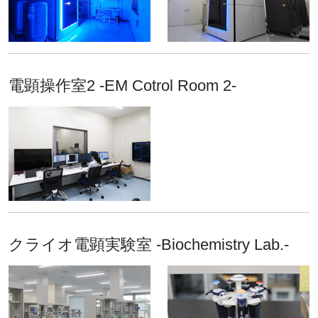
2021.11.17
プレスリリース
C-配糖体の安定な炭素ー炭
素結合を切断する酵素の機
能と立体構造を解明
電顕操作室2 -EM Cotrol Room 2-
2021.07.21
プレスリリース
脱窒菌から取り出した亜硝
酸還元酵素の構造解析に成
功 高精度クライオ電子顕微
鏡の画像を解析 環境浄化技
術の開発に期待
2021.01.15
プレスリリース
クライオ電顕実験室 -Biochemistry Lab.-
副作用原因タンパク質
hERGチャネルと薬剤の複
合体構造を明らかにするこ