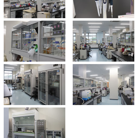
とに成功 −重篤な副作用の
回避にもクライオ電子顕微
鏡解析が役立つ−
2020.12.14
ハイライト
タンパク質の単粒子解析っ
てどうやるの？～二次元の
画像データから 三次元の情
報が得られるのはなぜ？～
2020.12.14
トピックス
画像処理屋がKEKで単粒子
解析をやるということ
2019.07.06
トピックス
KEK公開講座「生物学にお
けるクライオ電子顕微鏡」