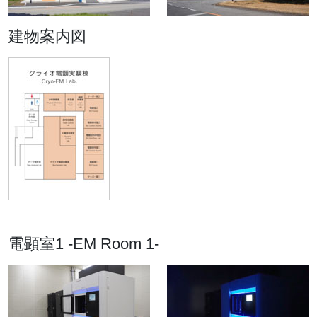
長構造をクライオ電子顕微
鏡によって解明 - 従来の定
建物案内図
説を覆す四量体の全長構造
と亜鉛による制御機構を解
明-
2023.08.22
トピックス
公開講座2023第1回「クラ
イオ電子顕微鏡で分子と生
命をつなぐ」開催報告
2023.02.16
プレスリリース
南極の藻類が赤外線で光合
電顕室1 -EM Room 1-
成する仕組みを解明。地球
外生命の新たな鍵？
2022.08.30
プレスリリース