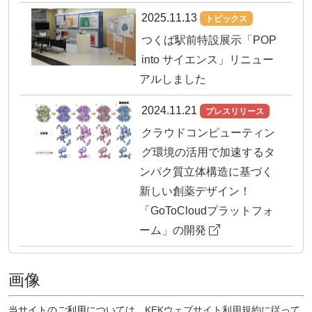
2025.11.13
トピックス
つくば駅前特設展示「POP
into サイエンス」リニュー
アルしました
2024.11.21
プレスリリース
クラウドコンピューティン
グ環境の活用で加速するタ
ンパク質立体構造に基づく
新しい創薬デザイン！
「GoToCloudプラットフォ
ーム」の開発
2024.09.30
プレスリリース
画像
不整脈誘発薬剤との結合状
態を解明 -副作用原因タン
当サイトのご利用については、
KEKウェブサイト利用規約
に従って