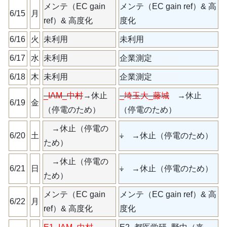
メンテ（EC gain
メンテ（EC gain ref）& 高
6/15
月
ref）& 高度化
度化
6/16
火
未利用
未利用
6/17
水
未利用
企業測定
（_シ）
6/18
木
未利用
企業測定
（_シ）
_IAM_中村
→休止
_埼玉大_藤城
→休止
6/19
金
（停電のため）
（停電のため）
→休止（停電の
6/20
土
↓
→休止（停電のため）
ため）
→休止（停電の
6/21
日
↓
→休止（停電のため）
ため）
メンテ（EC gain
メンテ（EC gain ref）& 高
6/22
月
ref）& 高度化
度化