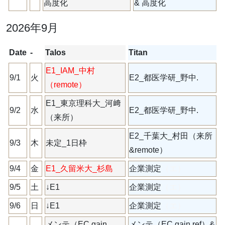
高度化
& 高度化
2026年9月
Date
-
Talos
Titan
E1_IAM_中村
9/1
火
E2_都医学研_野中.
（remote）
E1_東京理科大_河﨑
9/2
水
E2_都医学研_野中.
（来所）
E2_千葉大_村田（来所
9/3
木
未定_1日枠
&remote）
9/4
金
E1_久留米大_杉島
企業測定
（エ）
9/5
土
↓E1
企業測定
（エ）
9/6
日
↓E1
企業測定
（エ）
メンテ（EC gain
メンテ（EC gain ref）&