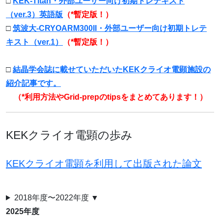
□
KEK-Titan・外部ユーザー向け初期トレテキスト
（ver.3）英語版
（*暫定版！）
□
筑波大-CRYOARM300II・外部ユーザー向け初期トレテ
キスト（ver.1）
（*暫定版！）
□
結晶学会誌に載せていただいたKEKクライオ電顕施設の
紹介記事です。
（*利用方法やGrid-prepのtipsをまとめてあります！）
KEKクライオ電顕の歩み
KEKクライオ電顕を利用して出版された論文
2018年度〜2022年度 ▼
2025年度