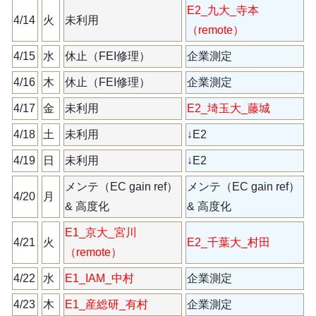
E2_九大_寺本
4/14
火
未利用
（remote）
4/15
水
休止（FEI修理）
企業測定
（_シ）
4/16
木
休止（FEI修理）
企業測定
（_シ）
4/17
金
未利用
E2_埼玉大_藤城
4/18
土
未利用
↓E2
4/19
日
未利用
↓E2
メンテ（EC gain ref）
メンテ（EC gain ref）
4/20
月
& 高度化
& 高度化
E1_京大_宮川
4/21
火
E2_千葉大_村田
（remote）
4/22
水
E1_IAM_中村
企業測定
（_シ）
4/23
木
E1_産総研_有村
企業測定
（_シ）