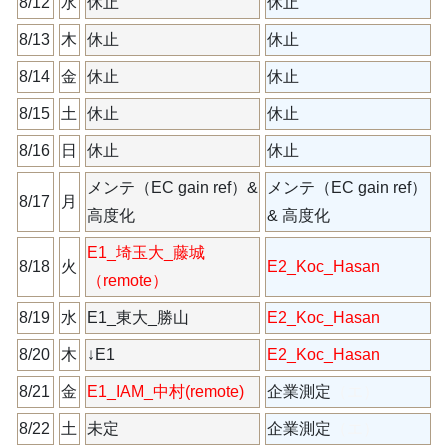
8/12
水
休止
休止
8/13
木
休止
休止
8/14
金
休止
休止
8/15
土
休止
休止
8/16
日
休止
休止
メンテ（EC gain ref）&
メンテ（EC gain ref）
8/17
月
高度化
& 高度化
E1_埼玉大_藤城
8/18
火
E2_Koc_Hasan
（remote）
8/19
水
E1_東大_勝山
E2_Koc_Hasan
8/20
木
↓E1
E2_Koc_Hasan
8/21
金
E1_IAM_中村(remote)
企業測定
（エ）
8/22
土
未定
企業測定
（エ）