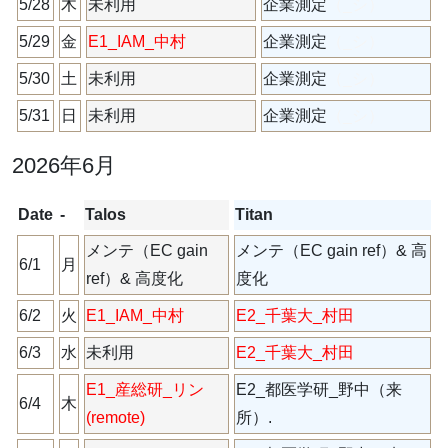
5/28
木
未利用
企業測定
（_シ）
5/29
金
E1_IAM_中村
企業測定
（_シ）
5/30
土
未利用
企業測定
（_シ）
5/31
日
未利用
企業測定
（_シ）
2026年6月
Date
-
Talos
Titan
メンテ（EC gain
メンテ（EC gain ref）& 高
6/1
月
ref）& 高度化
度化
6/2
火
E1_IAM_中村
E2_千葉大_村田
6/3
水
未利用
E2_千葉大_村田
E1_産総研_リン
E2_都医学研_野中（来
6/4
木
(remote)
所）.