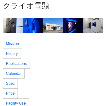
クライオ電顕
Mission
History
Publications
Calendar
Spec
Price
Facility Use