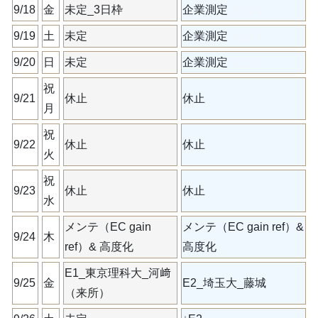
9/18
金
未定_3日枠
企業測定
（_シ）
9/19
土
未定
企業測定
（_シ）
9/20
日
未定
企業測定
（_シ）
祝
9/21
休止
休止
月
祝
9/22
休止
休止
火
祝
9/23
休止
休止
水
メンテ（EC gain
メンテ（EC gain ref）&
9/24
木
ref）& 高度化
高度化
E1_東京理科大_河﨑
9/25
金
E2_埼玉大_藤城
（来所）