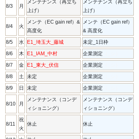
メンテナンス（再立ち
メンテナンス（再立ち
8/3
月
上げ）
上げ）
メンテ（EC gain ref）&
メンテ（EC gain ref）
8/4
火
高度化
& 高度化
8/5
水
E1_埼玉大_藤城
未定_1日枠
8/6
木
E1_IAM_中村
企業測定
（_シ）
8/7
金
E1_東大_伏信
企業測定
（_シ）
8/8
土
未定
企業測定
（_シ）
8/9
日
未定
企業測定
（_シ）
メンテナンス（コンデ
メンテナンス（コンデ
8/10
月
ィショニング）
ィショニング）
祝
8/11
休止
休止
火