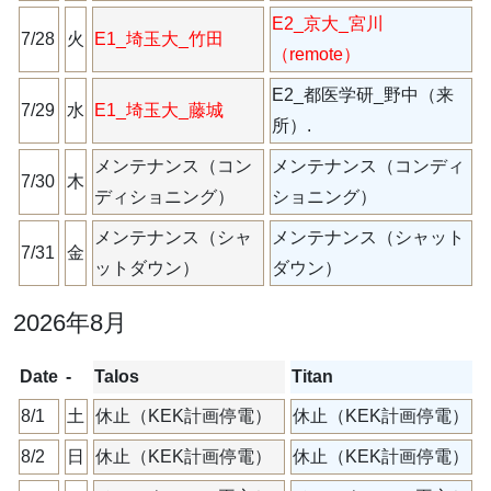
E2_京大_宮川
7/28
火
E1_埼玉大_竹田
（remote）
E2_都医学研_野中（来
7/29
水
E1_埼玉大_藤城
所）.
メンテナンス（コン
メンテナンス（コンディ
7/30
木
ディショニング）
ショニング）
メンテナンス（シャ
メンテナンス（シャット
7/31
金
ットダウン）
ダウン）
2026年8月
Date
-
Talos
Titan
8/1
土
休止（KEK計画停電）
休止（KEK計画停電）
8/2
日
休止（KEK計画停電）
休止（KEK計画停電）