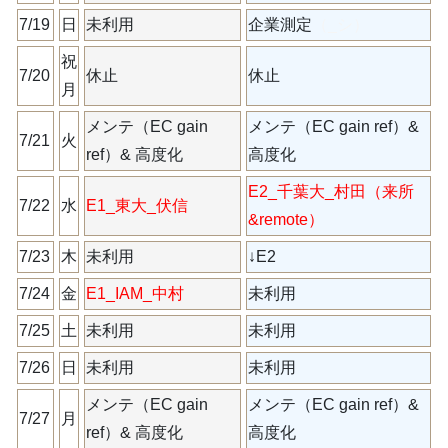
7/19
日
未利用
企業測定
（_シ）
祝
7/20
休止
休止
月
メンテ（EC gain
メンテ（EC gain ref）&
7/21
火
ref）& 高度化
高度化
E2_千葉大_村田（来所
7/22
水
E1_東大_伏信
&remote）
7/23
木
未利用
↓E2
7/24
金
E1_IAM_中村
未利用
7/25
土
未利用
未利用
7/26
日
未利用
未利用
メンテ（EC gain
メンテ（EC gain ref）&
7/27
月
ref）& 高度化
高度化