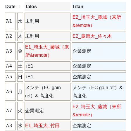
Date
-
Talos
Titan
E2_埼玉大_藤城（来所
7/1
水
未利用
&remote）
6/19振替分
7/2
木
未利用
E2_慶應大_佐々木
E1_埼玉大_藤城（来
7/3
金
企業測定
（エ）
所&remote）
7/4
土
↓E1
企業測定
（エ）
7/5
日
↓E1
企業測定
（エ）
メンテ（EC gain
メンテ（EC gain ref）&
7/6
月
ref）& 高度化
高度化
E2_埼玉大_藤城（来所
7/7
火
企業測定
（_ア）
&remote）
7/8
水
E1_埼玉大_竹田
企業測定
（_シ）