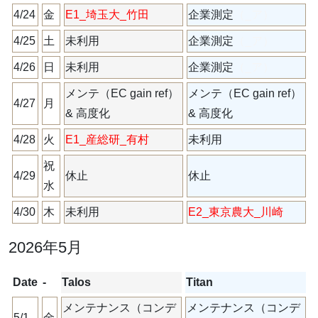
4/24
金
E1_埼玉大_竹田
企業測定
（_ア）
4/25
土
未利用
企業測定
（_ア）
4/26
日
未利用
企業測定
（_ア）
メンテ（EC gain ref）
メンテ（EC gain ref）
4/27
月
& 高度化
& 高度化
4/28
火
E1_産総研_有村
未利用
祝
4/29
休止
休止
水
4/30
木
未利用
E2_東京農大_川崎
2026年5月
Date
-
Talos
Titan
メンテナンス（コンデ
メンテナンス（コンデ
5/1
金