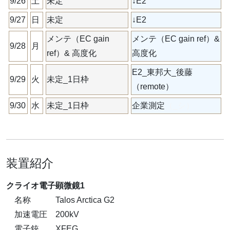
9/26
土
未定
↓E2
9/27
日
未定
↓E2
メンテ（EC gain
メンテ（EC gain ref）&
9/28
月
ref）& 高度化
高度化
E2_東邦大_後藤
9/29
火
未定_1日枠
（remote）
9/30
水
未定_1日枠
企業測定
（_シ）
装置紹介
クライオ電子顕微鏡1
名称 Talos Arctica G2
加速電圧 200kV
電子銃 XFEG