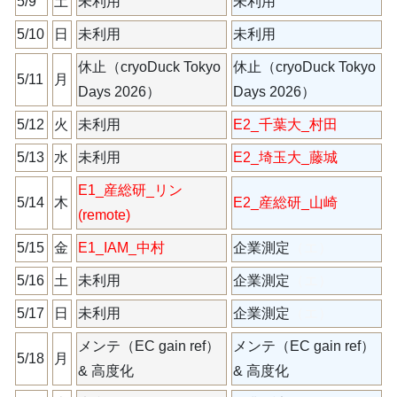
5/9
土
未利用
未利用
5/10
日
未利用
未利用
休止（cryoDuck Tokyo
休止（cryoDuck Tokyo
5/11
月
Days 2026）
Days 2026）
5/12
火
未利用
E2_千葉大_村田
5/13
水
未利用
E2_埼玉大_藤城
E1_産総研_リン
5/14
木
E2_産総研_山崎
(remote)
5/15
金
E1_IAM_中村
企業測定
（エ）
5/16
土
未利用
企業測定
（エ）
5/17
日
未利用
企業測定
（エ）
メンテ（EC gain ref）
メンテ（EC gain ref）
5/18
月
& 高度化
& 高度化