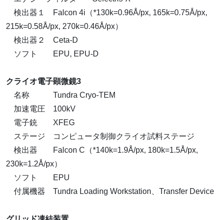
検出器１ Falcon 4i（*130k=0.96Å/px, 165k=0.75Å/px,
215k=0.58Å/px, 270k=0.46Å/px）
検出器２ Ceta-D
ソフト EPU, EPU-D
クライオ電子顕微鏡3
名称 Tundra Cryo-TEM
加速電圧 100kV
電子銃 XFEG
ステージ コンピュータ制御クライオ試料ステージ
検出器 Falcon C（*140k=1.9Å/px, 180k=1.5Å/px,
230k=1.2Å/px）
ソフト EPU
付属機器 Tundra Loading Workstation、Transfer Device
グリッド凍結装置