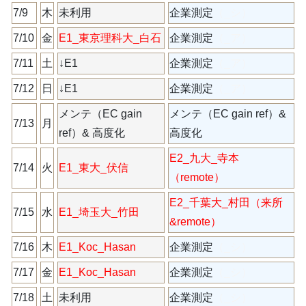
7/9
木
未利用
企業測定
（_シ）
7/10
金
E1_東京理科大_白石
企業測定
（_ア）
7/11
土
↓E1
企業測定
（_ア）
7/12
日
↓E1
企業測定
（_ア）
メンテ（EC gain
メンテ（EC gain ref）&
7/13
月
ref）& 高度化
高度化
E2_九大_寺本
7/14
火
E1_東大_伏信
（remote）
E2_千葉大_村田（来所
7/15
水
E1_埼玉大_竹田
&remote）
7/16
木
E1_Koc_Hasan
企業測定
（_シ）
7/17
金
E1_Koc_Hasan
企業測定
（_シ）
7/18
土
未利用
企業測定
（_シ）