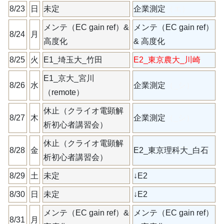
8/23
日
未定
企業測定
（エ）
メンテ（EC gain ref）&
メンテ（EC gain ref）
8/24
月
高度化
& 高度化
8/25
火
E1_埼玉大_竹田
E2_東京農大_川崎
E1_京大_宮川
8/26
水
企業測定
（_シ）
（remote）
休止（クライオ電顕解
8/27
木
企業測定
（_シ）
析初心者講習会）
休止（クライオ電顕解
8/28
金
E2_東京理科大_白石
析初心者講習会）
8/29
土
未定
↓E2
8/30
日
未定
↓E2
メンテ（EC gain ref）&
メンテ（EC gain ref）
8/31
月