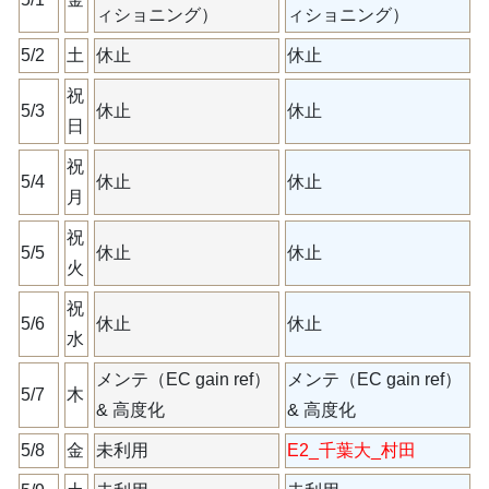
ィショニング）
ィショニング）
5/2
土
休止
休止
祝
5/3
休止
休止
日
祝
5/4
休止
休止
月
祝
5/5
休止
休止
火
祝
5/6
休止
休止
水
メンテ（EC gain ref）
メンテ（EC gain ref）
5/7
木
& 高度化
& 高度化
5/8
金
未利用
E2_千葉大_村田