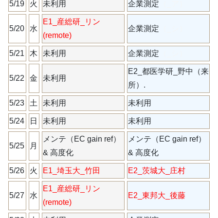
5/19
火
未利用
企業測定
（_ア）
E1_産総研_リン
5/20
水
企業測定
（_シ）
(remote)
5/21
木
未利用
企業測定
（_シ）
E2_都医学研_野中（来
5/22
金
未利用
所）.
5/23
土
未利用
未利用
5/24
日
未利用
未利用
メンテ（EC gain ref）
メンテ（EC gain ref）
5/25
月
& 高度化
& 高度化
5/26
火
E1_埼玉大_竹田
E2_茨城大_庄村
E1_産総研_リン
5/27
水
E2_東邦大_後藤
(remote)