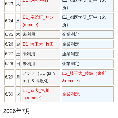
E1_IAM_中村
6/19
E2_都医学研_野中（来
6/23
火
振替分
所）.
E1_産総研_リン
E2_都医学研_野中（来
6/24
水
(remote)
所）.
6/25
木
未利用
企業測定
（_シ）
6/26
金
E1_埼玉大_竹田
企業測定
（_シ）
6/27
土
未利用
企業測定
（_シ）
6/28
日
未利用
企業測定
（_シ）
メンテ（EC gain
E2_埼玉大_藤城（来所
6/29
月
ref）& 高度化
&remote）
6/19振替分
E1_京大_宮川
6/30
火
企業測定.
（タ）
（remote）
2026年7月