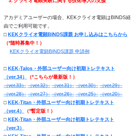
3. クライオ電顕実験に関する技術導入の支援
アカデミアユーザーの場合、KEKクライオ電顕はBINDS経
由でご利用可能です。
□
KEKクライオ電顕BINDS課題 お申し込みはこちらから
（*随時募集中！）
KEKクライオ電顕BINDS課題 申請例
□
KEK-Talos・外部ユーザー向け初期トレテキスト
（ver.34）
（*こちらが最新版！）
（ver.33）
（ver.32）
（ver.31）
（ver.30）
（ver.29）
（ver.28）
（ver.27）
（ver.26）
（ver.25）
（ver.20）
□
KEK-Titan・外部ユーザー向け初期トレテキスト
（ver.4）
（*暫定版！）
□
KEK-Titan・外部ユーザー向け初期トレテキスト
（ver.3）