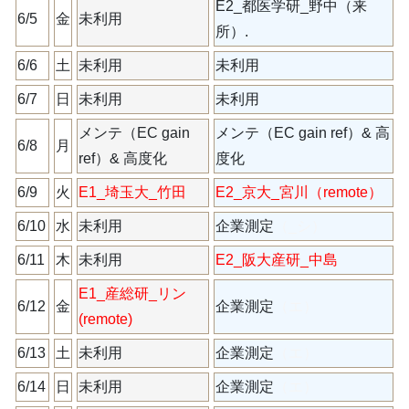
E2_都医学研_野中（来
6/5
金
未利用
所）.
6/6
土
未利用
未利用
6/7
日
未利用
未利用
メンテ（EC gain
メンテ（EC gain ref）& 高
6/8
月
ref）& 高度化
度化
6/9
火
E1_埼玉大_竹田
E2_京大_宮川（remote）
6/10
水
未利用
企業測定
（_シ）
6/11
木
未利用
E2_阪大産研_中島
E1_産総研_リン
6/12
金
企業測定
（エ）
(remote)
6/13
土
未利用
企業測定
（エ）
6/14
日
未利用
企業測定
（エ）