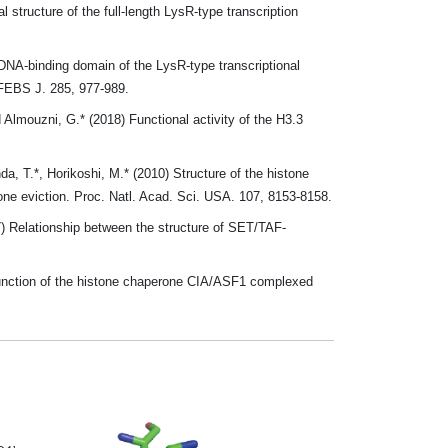
structure of the full‐length LysR‐type transcription
DNA-binding domain of the LysR-type transcriptional
. FEBS J. 285, 977-989.
Almouzni, G.* (2018) Functional activity of the H3.3
a, T.*, Horikoshi, M.* (2010) Structure of the histone
ne eviction. Proc. Natl. Acad. Sci. USA. 107, 8153-8158.
7) Relationship between the structure of SET/TAF-
 function of the histone chaperone CIA/ASF1 complexed