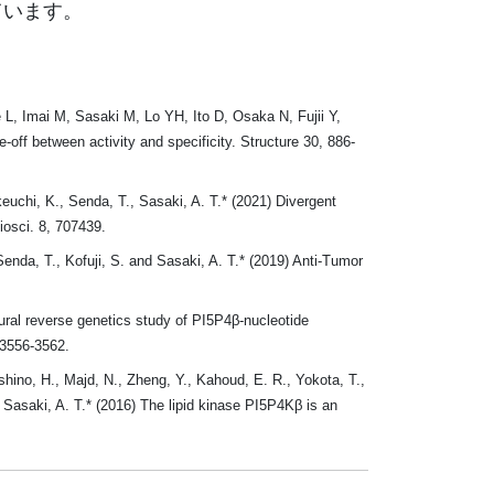
ています。
 Imai M, Sasaki M, Lo YH, Ito D, Osaka N, Fujii Y,
f between activity and specificity. Structure 30, 886-
akeuchi, K., Senda, T., Sasaki, A. T.* (2021) Divergent
iosci. 8, 707439.
Senda, T., Kofuji, S. and Sasaki, A. T.* (2019) Anti-Tumor
tural reverse genetics study of PI5P4β-nucleotide
 3556-3562.
shino, H., Majd, N., Zheng, Y., Kahoud, E. R., Yokota, T.,
d Sasaki, A. T.* (2016) The lipid kinase PI5P4Kβ is an