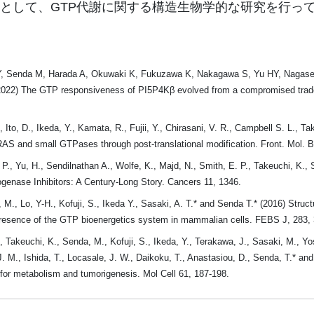
として、GTP代謝に関する構造生物学的な研究を行っ
, Senda M, Harada A, Okuwaki K, Fukuzawa K, Nakagawa S, Yu HY, Nagase L,
2022) The GTP responsiveness of PI5P4Kβ evolved from a compromised trade-of
 Ito, D., Ikeda, Y., Kamata, R., Fujii, Y., Chirasani, V. R., Campbell S. L., T
S and small GTPases through post-translational modification. Front. Mol. B
P., Yu, H., Sendilnathan A., Wolfe, K., Majd, N., Smith, E. P., Takeuchi, K., 
genase Inhibitors: A Century-Long Story. Cancers 11, 1346.
M., Lo, Y-H., Kofuji, S., Ikeda Y., Sasaki, A. T.* and Senda T.* (2016) Struc
resence of the GTP bioenergetics system in mammalian cells. FEBS J, 283,
, Takeuchi, K., Senda, M., Kofuji, S., Ikeda, Y., Terakawa, J., Sasaki, M., Yo
. M., Ishida, T., Locasale, J. W., Daikoku, T., Anastasiou, D., Senda, T.* an
 for metabolism and tumorigenesis. Mol Cell 61, 187-198.