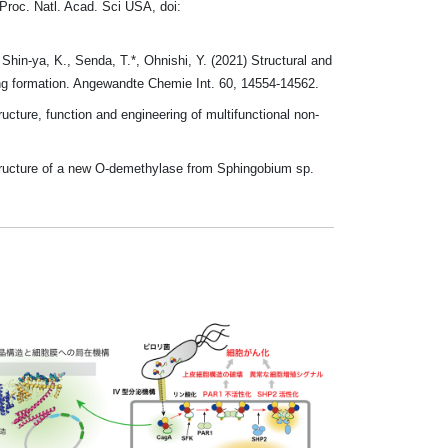
Proc. Natl. Acad. Sci USA, doi:
hin-ya, K., Senda, T.*, Ohnishi, Y. (2021) Structural and
ing formation. Angewandte Chemie Int. 60, 14554-14562.
cture, function and engineering of multifunctional non-
structure of a new O-demethylase from Sphingobium sp.