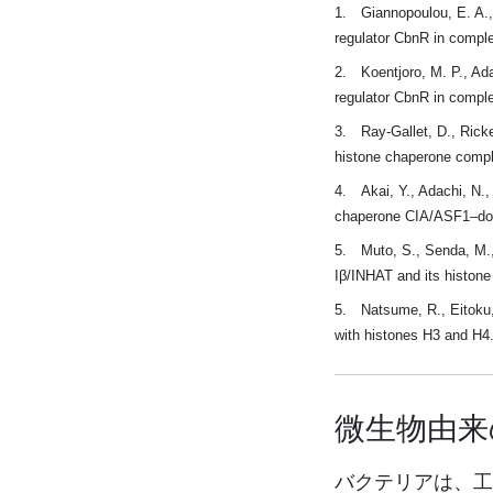
1. Giannopoulou, E. A., 
regulator CbnR in compl
2. Koentjoro, M. P., Ada
regulator CbnR in comple
3. Ray-Gallet, D., Ricke
histone chaperone compl
4. Akai, Y., Adachi, N.,
chaperone CIA/ASF1–doubl
5. Muto, S., Senda, M., 
Iβ/INHAT and its histone
5. Natsume, R., Eitoku, 
with histones H3 and H4.
微生物由来
バクテリアは、工