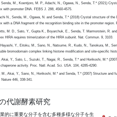
Senda, M., Koentjoro, M. P., Adachi, N., Ogawa, N., Senda, T.* (2021) Crystal 
ex with promoter DNA. FEBS J. 288, 4560-4575.
chi N., Senda, M., Ogawa, N. and Senda, T.* (2018) Crystal structure of the 
x with a DNA fragment of the recognition binding site in the promoter region
tts, M. D., Sato, Y., Gupta K., Boyarchuk, E., Senda, T. Marmorstein, R. and 
ex HIRA requires trimerization of the HIRA subunit. Nat. Commun. 9, 3103.
 Hayashi, Y., Eitoku, M., Sano, N., Natsume, R., Kudo, N., Tanokura, M., Send
e bromodomain complex linking histone modification and site-specific histo
Akai, Y., Sato, L., Suzuki, T., Nagai, R., Senda, T.* and Horikoshi, M.* (200
 chaperone activity. Proc. Natl. Acad. Sci. USA. 104, 4285-4290.
M., Akai, Y., Sano, N., Horikoshi, M.* and Senda, T.* (2007) Structure and
 Nature 446, 338-341.
の代謝酵素研究
業的に重要な分子を含む多種多様な分子を生