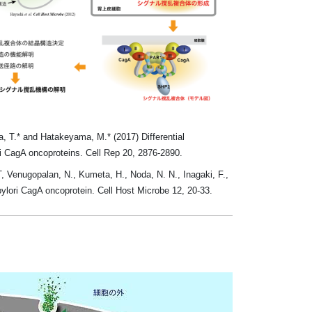
, T.* and Hatakeyama, M.* (2017) Differential
ri CagA oncoproteins. Cell Rep 20, 2876-2890.
, Venugopalan, N., Kumeta, H., Noda, N. N., Inagaki, F.,
pylori CagA oncoprotein. Cell Host Microbe 12, 20-33.