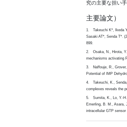
究の主要な担い手
主要論文）
1. Takeuchi K*, Ikeda Y
Sasaki AT*, Senda T*. (
899.
2. Osaka, N., Hirota, Y.,
mechanisms activating RA
3. Naffouje, R., Grover, 
Potential of IMP Dehydro
4. Takeuchi, K., Senda, 
complexes reveals the p
5. Sumita, K., Lo, Y.-H.
Emerling, B. M., Asara, J
intracellular GTP sensor