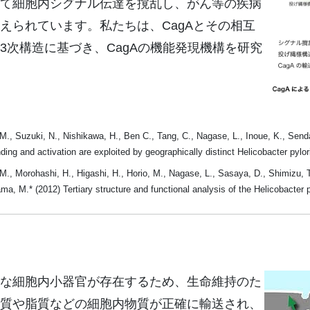
て細胞内シグナル伝達を撹乱し、がん等の疾病
えられています。私たちは、CagAとその相互
3次構造に基づき、CagAの機能発現機構を研究
., Suzuki, N., Nishikawa, H., Ben C., Tang, C., Nagase, L., Inoue, K., Senda
ng and activation are exploited by geographically distinct Helicobacter pylo
., Morohashi, H., Higashi, H., Horio, M., Nagase, L., Sasaya, D., Shimizu, T
a, M.* (2012) Tertiary structure and functional analysis of the Helicobacter 
な細胞内小器官が存在するため、生命維持のた
質や脂質などの細胞内物質が正確に輸送され、