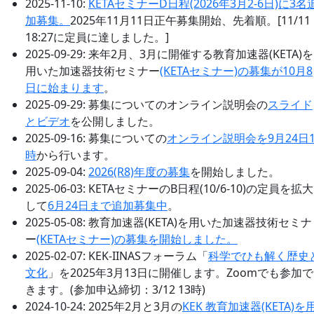
2025-11-10:
KETAセミナーD日程(2026年3月2-6日)に3名
加募集。
2025年11月11日正午募集開始、先着順。[11/11
18:27に定員に達しました。]
2025-09-29: 来年2月、3月に開催する教育加速器(KETA)を
用いた加速器技術セミナー
(KETAセミナー)の募集が10月8
日に始まります
。
2025-09-29: 募集についてのオンライン説明会の
スライド
とビデオ
を公開しました。
2025-09-16: 募集についての
オンライン説明会を9月24日1
時
から行います。
2025-09-04:
2026(R8)年度の募集
を開始しました。
2025-06-03: KETAセミナーのB日程(10/6-10)の定員を拡大
して
6月24日まで追加募集中
。
2025-05-08: 教育加速器(KETA)を用いた加速器技術セミナ
ー
(KETAセミナー)の募集を開始しました。
2025-02-07: KEK-IINASフォーラム「
科学でひも解く歴史
文化
」を2025年3月13日に開催します。Zoomでも参加で
きます。(参加申込締切：3/12 13時)
2024-10-24: 2025年2月と3月の
KEK 教育加速器(KETA)を