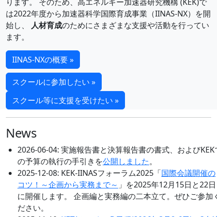
ります。 そのため、高エネルギー加速器研究機構 (KEK)で
は2022年度から加速器科学国際育成事業（IINAS-NX）を開
始し、
人材育成
のためにさまざまな支援や活動を行ってい
ます。
IINAS-NXの概要 »
スクールに参加したい »
スクール等に支援を受けたい »
News
2026-06-04: 実施報告書と決算報告書の書式、およびKEK
の予算の執行の手引きを
公開しました
。
2025-12-08: KEK-IINASフォーラム2025「
国際会議開催の
コツ！～企画から実務まで～
」を2025年12月15日と22日
に開催します。 企画編と実務編の二本立て。ぜひご参加
ださい。