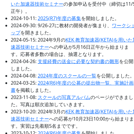
いた加速器技術セミナー
の参加申込を受付中（締切は11/
正午）。
2024-10-11:
2025(R7)年度の募集
を開始しました。
2024-09-30: 9/26-27に教材の開発者が集まり、
ワークシ
ップ
を開きました。
2024-05-15: 2024年9月の
KEK 教育加速器(KETA)を用いた
速器技術セミナー
への申込が5月16日正午から始まりま
す。応募者多数の場合は、抽選となります。
2024-04-26:
支援経費の送金に必要な契約書の雛形
を公開
しました。
2024-04-08:
2024年度のスクールの一覧
を公開しました
2024-03-25:
2024(R6)年度の公募の提出物一覧、実施計画
書
を掲載しました。
2023-11-08:
スクールの写真アルバム
のページができまし
た。写真は順次追加していきます。
2023-10-20: 2024年3月の
KEK 教育加速器(KETA)を用いた
速器技術セミナー
への応募が10月23日10:00から始まりま
す。実習は先着順5名までです。
2023-10-12:
2024(R6)年度の募集
を開始しました。