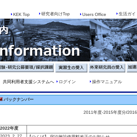
研究者向けTop
生活ガイ
KEK Top
Users Office
共同利用者支援システムへ
ログイン
操作マニュアル
バックナンバ
2011年度-2015年度分
/
201
2022年度
023. 2. 27.
【つくば】
宿泊施設使用料改正のお知らせ.