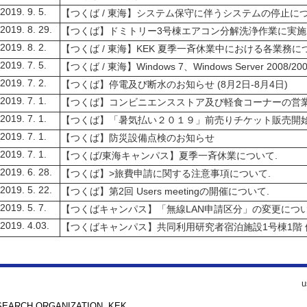
019. 9. 5.
【つくば / 東海】
システム保守に伴うシステムの停止に
019. 8. 29.
【つくば】
ドミトリー3号棟エアコン分解洗浄作業に実施
019. 8. 2.
【つくば / 東海】
KEK 夏季一斉休業中における各業務に
019. 7. 5.
【つくば / 東海】
Windows 7、Windows Server 20
019. 7. 2.
【つくば】
停電及び断水のお知らせ (8月2日-8月4日)
019. 7. 1.
【つくば】
コンビニエンスストア及び軽食コーナーの営
019. 7. 1.
【つくば】
「暑気払い２０１９」前売りチケット販売開
019. 7. 1.
【つくば】
防災設備点検のお知らせ
019. 7. 1.
【つくば/東海キャンパス】
夏季一斉休業について.
019. 6. 28.
【つくば】
>
旅費申請に関する注意事項について.
019. 5. 22.
【つくば】
第2回 Users meetingの開催について.
019. 5. 7.
【つくばキャンパス】
「無線LAN申請区分」の変更につい
2019. 4.03.
【つくばキャンパス】
共同利用研究者宿泊施設1号棟1階
u
RCH ORGANIZATION, KEK