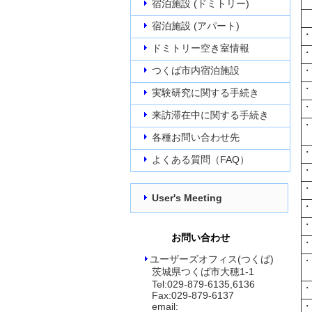
宿泊施設 (ドミトリー)
宿泊施設 (アパート)
・2
ドミトリー空き室情報
・2
つくば市内宿泊施設
・2
・2
実験研究に関する手続き
・2
来訪滞在中に関する手続き
・2
各種お問い合わせ先
・2
よくある質問（FAQ）
・2
・
User's Meeting
・
・
お問い合わせ
・
ユーザーズオフィス(つくば)
・
茨城県つくば市大穂1-1
Tel:029-879-6135,6136
・
Fax:029-879-6137
・
email: