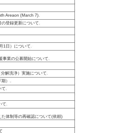
th Areaon (March 7).
の登録更新について.
月1日）について.
援事業の公募開始について.
（分解洗浄）実施について.
期）.
て.
いて.
た体制等の再確認について(依頼)
て