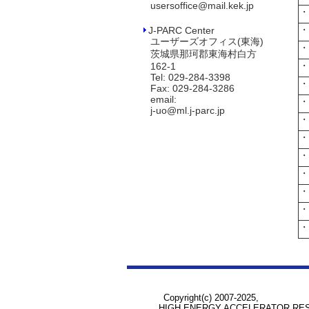
usersoffice@mail.kek.jp
・2
・2
J-PARC Center
ユーザーズオフィス(東海)
・2
茨城県那珂郡東海村白方
・2
162-1
Tel: 029-284-3398
・2
Fax: 029-284-3286
email:
・2
j-uo@ml.j-parc.jp
・2
・2
・2
・2
・2
・2
・
Copyright(c) 2007-2025,
HIGH ENERGY ACCELERATOR RESEA