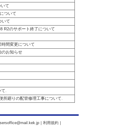
ついて
について
ついて
08/2008 R2のサポート終了について
業時間変更について
始のお知らせ
て.
 便所廻りの配管修理工事について.
sersoffice@mail.kek.jp
｜
利用規約
｜