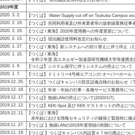
2019年度
020. 3. 2.
【つくば】
Water Supply cut off on Tsukuba Campus sou
020. 2. 19.
【つくば】
共同利用者及び外来業者等の放射線業務従事者
020. 2. 19.
【つくば / 東海】
2020年度用務への年度更新について.
020. 2. 13.
【つくば】
宿泊施設使用料改定のお知らせ.
020. 1. 27.
【つくば / 東海】
新システムへの切り替えに伴う停止（2
020. 1. 15.
【つくば / 東海】
令和２年度 高エネルギー加速器研究機構大学等連携支
020. 1. 9.
【つくば】
システム保守に伴うシステムの停止について.
020. 1. 7.
【つくば】
ドミトリー4号棟エアコンの オーバーホール
2019.12. 25.
【つくば】
つくばキャンパス防災設備点検のお知らせ（下
2019.12. 18.
【つくば】
年末・年始の行事・各種サービス業務等につい
2019.12. 17.
【つくば】
無線LANの停止について(2020/1/7).
2019.12. 12.
【つくば】
KEK-Spot 及び KEK ゲストネットの停止につ
2019.12. 11.
【つくば / 東海】
末年始における情報セキュリティの確保と緊急時に備え
2019.11. 27.
【つくば 】
無線LANの2018年度登録の削除について
2019.11. 19.
【つくば 】
つくばキャンパス内設置ＡＴＭの廃止につい