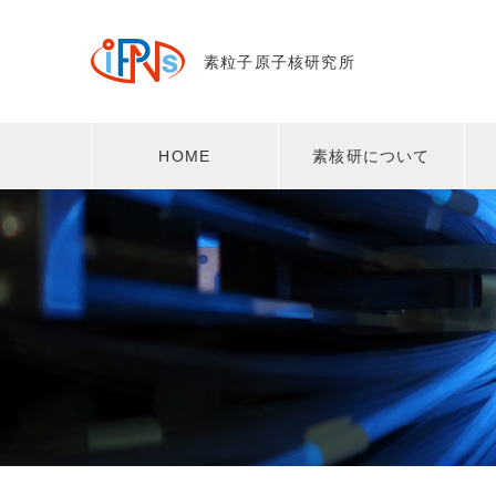
素粒子原子核研究所
HOME
素核研について