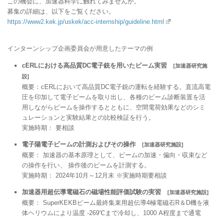
この機会に、加速器科学に触れてみませんか。
募集の詳細は、以下をご覧ください。
https://www2.kek.jp/uskek/acc-internship/guideline.html
インターンシップ企画委員会が用意したテーマの例
cERLにおける高品質DC電子銃を用いたビーム実習
[加速器研究施
設]
概要：cERLにおいて高品質DC電子銃の運転を経験する。直流高電
圧を印加して電子ビームを取り出し、各種のビーム診断装置を活
用しながらビームを操作するとともに、空間電荷効果などのシミ
ュレーションと実験結果との比較検証を行う。
実施時期： 要相談
電子陽電子ビームの計測およびその操作
[加速器研究施設]
概要： 加速器の基本原理として、ビームの加速・偏向・収束など
の操作を行い、 操作後のビームを計測する。
実施時期： 2024年10月～12月末 ※実施時期要相談
加速器用超伝導電磁石の磁場性能評価試験の実習
[加速器研究施設]
概要： SuperKEKBビーム最終集束用超伝導4極電磁石R＆D機を液
体ヘリウムにより温度 -269℃まで冷却し、1000 A程度まで通電