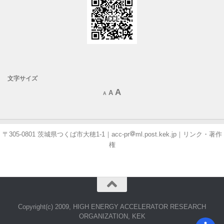
文字サイズ
Increase
A
Reset
Decrease
A
A
font
font
font
size.
size.
size.
〒305-0801 茨城県つくば市大穂1-1｜
acc-pr
ml.post.kek.jp
｜
リンク・著作
権
Copyright(c) 2009, HIGH ENERGY ACCELERATOR RESEARCH
ORGANIZATION, KEK