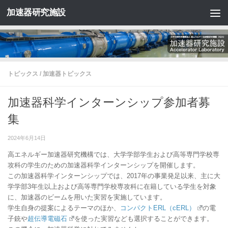
加速器研究施設
コンテンツへスキップ
トピックス
/
加速器トピックス
加速器科学インターンシップ参加者募
集
2024年6月14日
高エネルギー加速器研究機構では、大学学部学生および高等専門学校専
攻科の学生のための加速器科学インターンシップを開催します。
この加速器科学インターンシップでは、2017年の事業発足以来、主に大
学学部3年生以上および高等専門学校専攻科に在籍している学生を対象
に、加速器のビームを用いた実習を実施しています。
学生自身の提案によるテーマのほか、
コンパクトERL（cERL）
の電
子銃や
超伝導電磁石
を使った実習なども選択することができます。