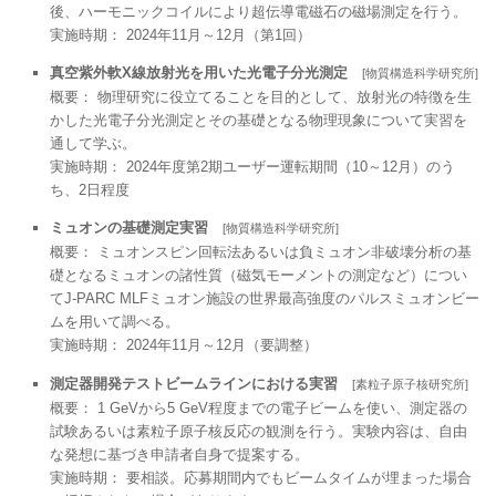
後、ハーモニックコイルにより超伝導電磁石の磁場測定を行う。
実施時期： 2024年11月～12月（第1回）
真空紫外軟X線放射光を用いた光電子分光測定
[物質構造科学研究所]
概要： 物理研究に役立てることを目的として、放射光の特徴を生
かした光電子分光測定とその基礎となる物理現象について実習を
通して学ぶ。
実施時期： 2024年度第2期ユーザー運転期間（10～12月）のう
ち、2日程度
ミュオンの基礎測定実習
[物質構造科学研究所]
概要： ミュオンスピン回転法あるいは負ミュオン非破壊分析の基
礎となるミュオンの諸性質（磁気モーメントの測定など）につい
てJ-PARC MLFミュオン施設の世界最高強度のパルスミュオンビー
ムを用いて調べる。
実施時期： 2024年11月～12月（要調整）
測定器開発テストビームラインにおける実習
[素粒子原子核研究所]
概要： 1 GeVから5 GeV程度までの電子ビームを使い、測定器の
試験あるいは素粒子原子核反応の観測を行う。実験内容は、自由
な発想に基づき申請者自身で提案する。
実施時期： 要相談。応募期間内でもビームタイムが埋まった場合