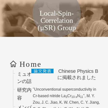
局所スピン相関物性グループ, KEK
Local-Spin-
Correlation
(µSR) Group
コンテンツへス
キップ
Home
Chinese Physics B
ミュオ
に掲載されました
ンの話
"Unconventional superconductivity in
研究内
Cr-based nitride La
Cr
N
", M. Y.
3
10-x
11
容
Zou, J. C. Jiao, K. W. Chen, C. Y. Jiang,
メンバ