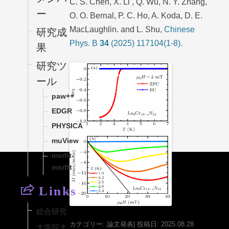
C. S. Chen, X. Li , Q. Wu, N. Y. Zhang,
ー
O. O. Bernal, P. C. Ho, A. Koda, D. E.
MacLaughlin. and L. Shu,
Chinese
研究成
Phys. B
34
(2025) 117104(1-8).
果
研究ツ
ール
paw++
EDGR
PHYSICA
muView
msrfit-
msrfft
Links
総合研究
カテゴリー:
論文発表
| 投稿日:
2025
.08.28
大学院大