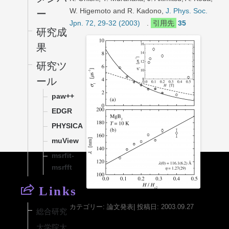
W. Higemoto and R. Kadono,
J. Phys. Soc.
ー
Jpn. 72, 29-32 (2003)
.
引用先
35
研究成
果
研究ツ
ール
paw++
EDGR
PHYSICA
muView
msrfit-
msrfft
Links
カテゴリー:
論文発表
| 投稿日:
2003
.09.27
総合研究
大学院大