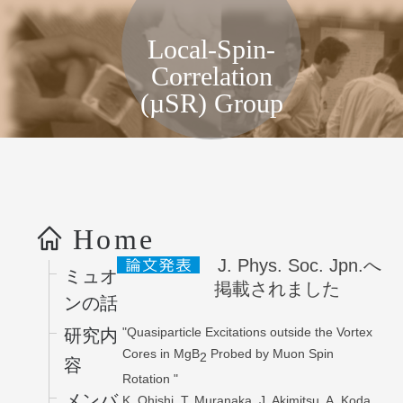
局所スピン相関物性グループ, KEK
Local-Spin-
Correlation
(µSR) Group
コンテンツへス
キップ
Home
J. Phys. Soc. Jpn.へ
ミュオ
掲載されました
ンの話
"Quasiparticle Excitations outside the Vortex
研究内
Cores in MgB
Probed by Muon Spin
2
容
Rotation "
メンバ
K. Ohishi, T. Muranaka, J. Akimitsu, A. Koda,