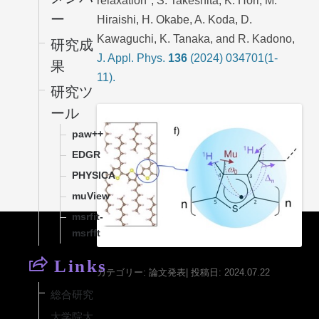
relaxation", S. Takeshita, K. Hori, M.
ー
Hiraishi, H. Okabe, A. Koda, D.
Kawaguchi, K. Tanaka, and R. Kadono,
研究成
J. Appl. Phys.
136
(2024) 034701(1-
果
11).
研究ツ
ール
paw++
EDGR
PHYSICA
muView
msrfit-
msrfft
Links
カテゴリー:
論文発表
| 投稿日:
2024
.07.22
総合研究
大学院大