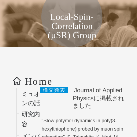
局所スピン相関物性グループ, KEK
Local-Spin-
Correlation
(µSR) Group
コンテンツへス
キップ
Home
Journal of Applied
ミュオ
Physicsに掲載され
ンの話
ました
研究内
"Slow polymer dynamics in poly(3-
容
hexylthiophene) probed by muon spin
メンバ