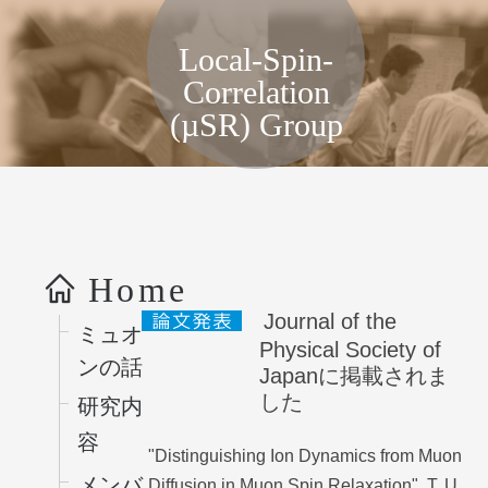
局所スピン相関物性グループ, KEK
Local-Spin-
Correlation
(µSR) Group
コンテンツへス
キップ
Home
Journal of the
ミュオ
Physical Society of
ンの話
Japanに掲載されま
した
研究内
容
"Distinguishing Ion Dynamics from Muon
メンバ
Diffusion in Muon Spin Relaxation", T. U.