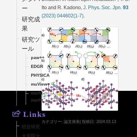
Ito and R. Kadono,
J. Phys. Soc. Jpn.
93
ー
(2023) 044602(1-7).
研究成
果
研究ツ
ール
paw++
EDGR
PHYSICA
muView
msrfit-
msrfft
Links
カテゴリー:
論文発表
| 投稿日:
2024
.03.13
総合研究
大学院大