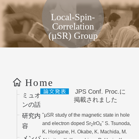
局所スピン相関物性グループ, KEK
Local-Spin-
Correlation
(µSR) Group
コンテンツへス
キップ
Home
JPS Conf. Proc.に
ミュオ
掲載されました
ンの話
"μSR study of the magnetic state in hole
研究内
and electron doped Sr
IrO
" S. Tsunoda,
2
4
容
K. Horigane, H. Okabe, K. Machida, M.
メンバ