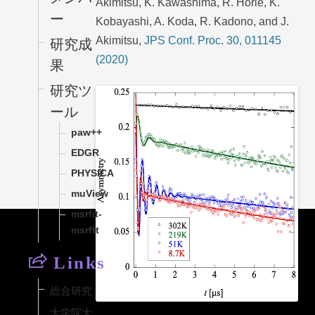
Akimitsu, K. Kawashima, R. Horie, K.
ー
Kobayashi, A. Koda, R. Kadono, and J.
Akimitsu,
JPS Conf. Proc. 30, 011145
研究成
(2020)
果
研究ツ
ール
paw++
EDGR
PHYSICA
muView
msrfit-
msrfft
Links
総合研究
大学院大