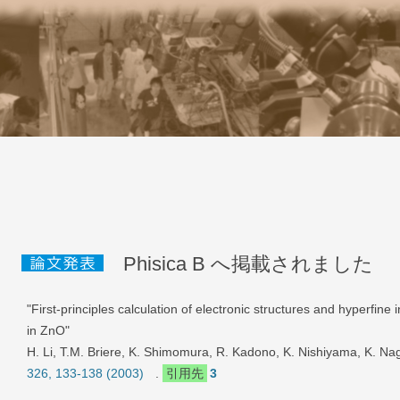
K
コンテンツへス
Phisica B へ掲載されました
"First-principles calculation of electronic structures and hyperfine
in ZnO"
H. Li, T.M. Briere, K. Shimomura, R. Kadono, K. Nishiyama, K. N
326, 133-138 (2003)
.
引用先
3