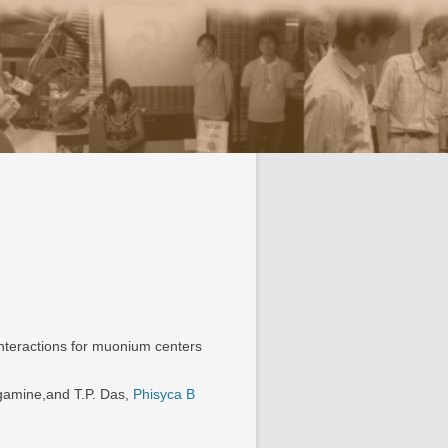
キップ
 interactions for muonium centers
agamine,and T.P. Das,
Phisyca B