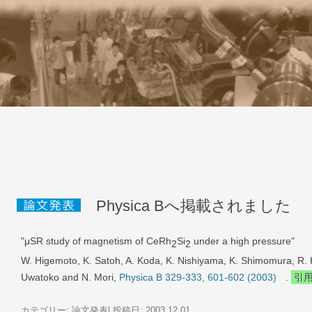
K
コンテンツへス
Physica Bへ掲載されました
"μSR study of magnetism of CeRh
Si
under a high pressure"
2
2
W. Higemoto, K. Satoh, A. Koda, K. Nishiyama, K. Shimomura, R. 
Uwatoko and N. Mori,
Physica B 329-333, 601-602 (2003)
.
引
カテゴリー:
論文発表
| 投稿日:
2003
.12.01