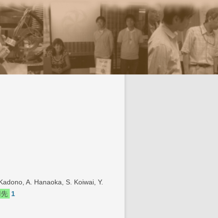
キップ
Kadono, A. Hanaoka, S. Koiwai, Y.
用先
1