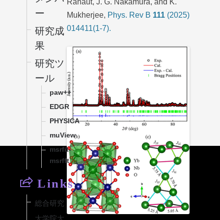
Ranaut, J. G. Nakamura, and K.
ー
Mukherjee,
Phys. Rev B
111
(2025)
014411(1-7).
研究成
果
研究ツ
ール
paw++
EDGR
PHYSICA
muView
msrfit-
msrfft
Links
総合研究
大学院大