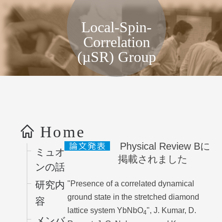
局所スピン相関物性グループ, KEK
Local-Spin-
Correlation
(µSR) Group
コンテンツへス
キップ
Home
Physical Review Bに
ミュオ
掲載されました
ンの話
"Presence of a correlated dynamical
研究内
ground state in the stretched diamond
容
lattice system YbNbO
", J. Kumar, D.
4
メンバ