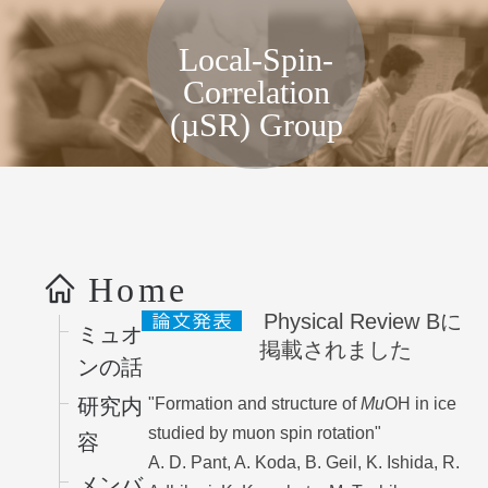
局所スピン相関物性グループ, KEK
Local-Spin-
Correlation
(µSR) Group
コンテンツへス
キップ
Home
Physical Review Bに
ミュオ
掲載されました
ンの話
"Formation and structure of
Mu
OH in ice
研究内
studied by muon spin rotation"
容
A. D. Pant, A. Koda, B. Geil, K. Ishida, R.
メンバ