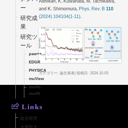
Adhikari, K. Kuwahata, M. Tachikawa,
ー
and K. Shimomura,
Phys. Rev. B
110
(2024) 104104(1-11).
研究成
果
研究ツ
ール
paw++
EDGR
PHYSICA
カテゴリー:
論文発表
| 投稿日:
2024
.10.03
muView
msrfit-
msrfft
Links
総合研究
大学院大