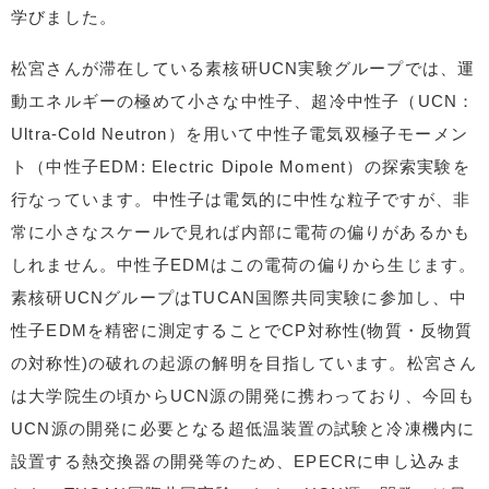
学びました。
松宮さんが滞在している素核研UCN実験グループでは、運
動エネルギーの極めて小さな中性子、超冷中性子（UCN：
Ultra-Cold Neutron）を用いて中性子電気双極子モーメン
ト（中性子EDM: Electric Dipole Moment）の探索実験を
行なっています。中性子は電気的に中性な粒子ですが、非
常に小さなスケールで見れば内部に電荷の偏りがあるかも
しれません。中性子EDMはこの電荷の偏りから生じます。
素核研UCNグループはTUCAN国際共同実験に参加し、中
性子EDMを精密に測定することでCP対称性(物質・反物質
の対称性)の破れの起源の解明を目指しています。松宮さん
は大学院生の頃からUCN源の開発に携わっており、今回も
UCN源の開発に必要となる超低温装置の試験と冷凍機内に
設置する熱交換器の開発等のため、EPECRに申し込みま