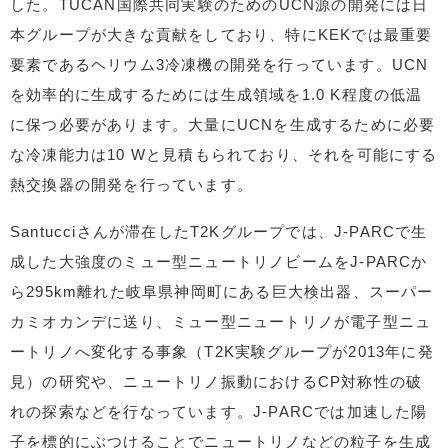
した。TUCAN国際共同実験のためのUCN源の開発には日
本グループが大きな貢献をしており、特にKEKでは最重要
要素であるヘリウム3冷凍機の開発を行っています。UCN
を効率的に生成するためには生成領域を1.0 K程度の低温
に保つ必要があります。大量にUCNを生成するために必要
な冷凍能力は10 Wと見積もられており、それを可能にする
熱交換器の開発を行っています。
Santucciさんが滞在したT2Kグループでは、J-PARCで生
成した大強度のミュー型ニュートリノビームをJ-PARCか
ら295km離れた岐阜県神岡町にある巨大検出器、スーパー
カミオカンデに送り、ミュー型ニュートリノが電子型ニュ
ートリノへ変化する事象（T2K実験グループが2013年に発
見）の研究や、ニュートリノ振動におけるCP対称性の破
れの探索などを行なっています。J-PARCでは加速した陽
子を標的にぶつけることでニュートリノなどの粒子を生成