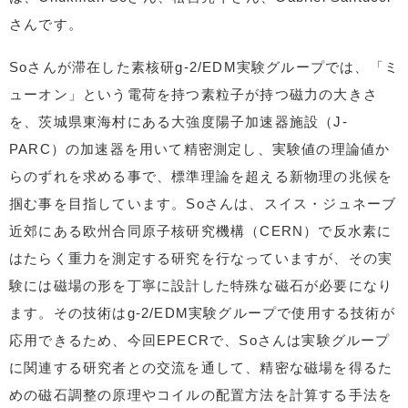
さんです。
Soさんが滞在した素核研g-2/EDM実験グループでは、「ミ
ューオン」という電荷を持つ素粒子が持つ磁力の大きさ
を、茨城県東海村にある大強度陽子加速器施設（J-
PARC）の加速器を用いて精密測定し、実験値の理論値か
らのずれを求める事で、標準理論を超える新物理の兆候を
掴む事を目指しています。Soさんは、スイス・ジュネーブ
近郊にある欧州合同原子核研究機構（CERN）で反水素に
はたらく重力を測定する研究を行なっていますが、その実
験には磁場の形を丁寧に設計した特殊な磁石が必要になり
ます。その技術はg-2/EDM実験グループで使用する技術が
応用できるため、今回EPECRで、Soさんは実験グループ
に関連する研究者との交流を通して、精密な磁場を得るた
めの磁石調整の原理やコイルの配置方法を計算する手法を