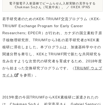
電子陽電子入射器棟でビームらせん入射実験の見学をする
Chukman Soさん（写真中央）。 ／ ©️KEK IPNS
若手研究者のためのKEK-TRIUMF交流プログラム（KEK-
TRIUMF Exchange Program for Early Career
Researchers; EPECR）が行われ、カナダの国立素粒子原
子核物理研究所、TRIUMFから3名の若手研究者がKEK素
核研に滞在しました。本プログラムは、加速器科学やその
関連分野を牽引し、KEKとTRIUMF間で新たな共同研究を
生み出すような次世代の研究者を育成するため、2018年度
から始まった交換研究プログラムです。（
TRIUMF ウェブ
サイト
を参照）。
2019年度の今回TRIUMFからKEK素核研に派遣されたの
は、Chukman Soさん、松宮亮平さん、Gabriel Santucci