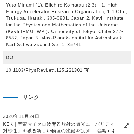
Yuto Minami (1), Eiichiro Komatsu (2,3) 1. High
Energy Accelerator Research Organization, 1-1 Oho,
Tsukuba, Ibaraki, 305-0801, Japan 2. Kavli Institute
for the Physics and Mathematics of the Universe
(Kavli IPMU, WPI), University of Tokyo, Chiba 277-
8582, Japan 3. Max-Planck-Institut für Astrophysik,
Karl-Schwarzschild Str. 1, 85741
DOI
10.1103/PhysRevLett.125.221301
リンク
2020年11月24日
KEK | 宇宙マイクロ波背景放射の偏光に「パリティ
対称性」を破る新しい物理の兆候を観測 －暗黒エネ