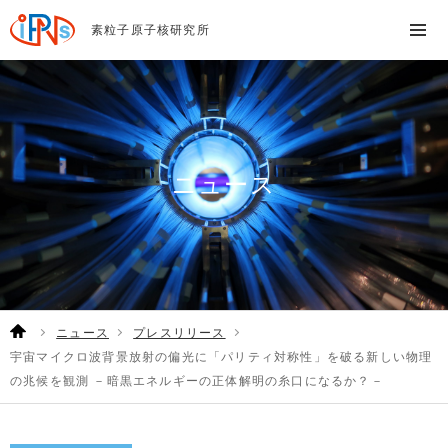
素粒子原子核研究所
ニュース
ニュース
プレスリリース
宇宙マイクロ波背景放射の偏光に「パリティ対称性」を破る新しい物理
の兆候を観測 －暗黒エネルギーの正体解明の糸口になるか？－