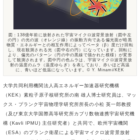
図：138億年前に放射された宇宙マイクロ波背景放射（図中左
の円）の光の波（オレンジ線）の振動方向である偏光面が暗黒
物質・エネルギーとの相互作用によってベータ（β）度だけ回転
し、現在観測される光（図中右の円）になっています。回転に
より、偏光のパターン（円の中の黒線で描かれた模様）が変形
して観測されます。図中円の色ムラは、宇宙マイクロ波背景放
射の温度のムラ（温度ゆらぎ）を表しており、赤いほど高温
に、青いほど低温になっています。©️ Y. Minami/KEK
大学共同利用機関法人高エネルギー加速器研究機構
（KEK）素粒子原子核研究所の南 雄人博士研究員は、マッ
クス・プランク宇宙物理学研究所所長の小松 英一郎教授
（及び東京大学国際高等研究所カブリ数物連携宇宙研究機
構 (Kavli IPMU) 主任研究者）と共同で、欧州宇宙機関
（ESA）のプランク衛星による宇宙マイクロ波背景放射