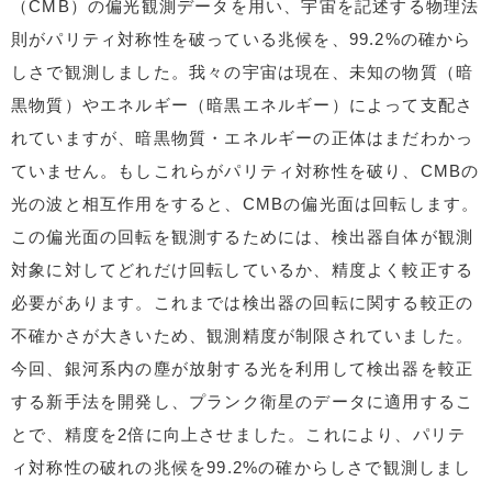
（CMB）の偏光観測データを用い、宇宙を記述する物理法
則がパリティ対称性を破っている兆候を、99.2%の確から
しさで観測しました。我々の宇宙は現在、未知の物質（暗
黒物質）やエネルギー（暗黒エネルギー）によって支配さ
れていますが、暗黒物質・エネルギーの正体はまだわかっ
ていません。もしこれらがパリティ対称性を破り、CMBの
光の波と相互作用をすると、CMBの偏光面は回転します。
この偏光面の回転を観測するためには、検出器自体が観測
対象に対してどれだけ回転しているか、精度よく較正する
必要があります。これまでは検出器の回転に関する較正の
不確かさが大きいため、観測精度が制限されていました。
今回、銀河系内の塵が放射する光を利用して検出器を較正
する新手法を開発し、プランク衛星のデータに適用するこ
とで、精度を2倍に向上させました。これにより、パリテ
ィ対称性の破れの兆候を99.2%の確からしさで観測しまし