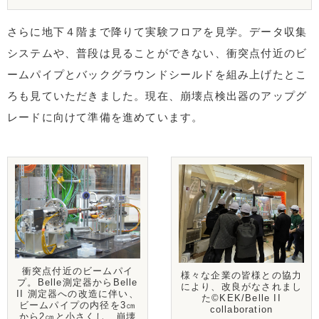
さらに地下４階まで降りて実験フロアを見学。データ収集
システムや、普段は見ることができない、衝突点付近のビ
ームパイプとバックグラウンドシールドを組み上げたとこ
ろも見ていただきました。現在、崩壊点検出器のアップグ
レードに向けて準備を進めています。
衝突点付近のビームパイ
様々な企業の皆様との協力
プ。Belle測定器からBelle
により、改良がなされまし
II 測定器への改造に伴い、
た©KEK/Belle II
ビームパイプの内径を3㎝
collaboration
から2㎝と小さくし、崩壊