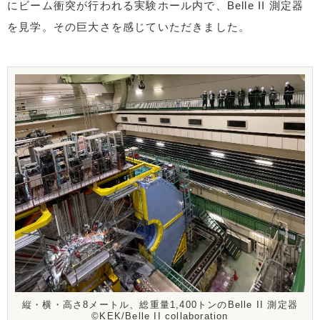
にビーム衝突が行われる実験ホール内で、Belle II 測定器
を見学。その巨大さを感じていただきました。
縦・横・高さ8メートル、総重量1,400トンのBelle II 測定器
©KEK/Belle II collaboration