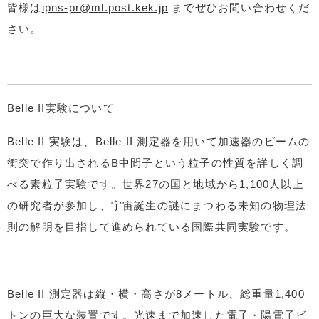
皆様は
ipns-pr@ml.post.kek.jp
までぜひお問い合わせくだ
さい。
Belle II実験について
Belle II 実験は、Belle II 測定器を用いて加速器のビームの
衝突で作り出されるB中間子という粒子の性質を詳しく調
べる素粒子実験です。世界27の国と地域から1,100人以上
の研究者が参加し、宇宙誕生の謎にまつわる未知の物理法
則の解明を目指して進められている国際共同実験です。
Belle II 測定器は縦・横・高さが8メートル、総重量1,400
トンの巨大な装置です。光速まで加速した電子・陽電子ビ