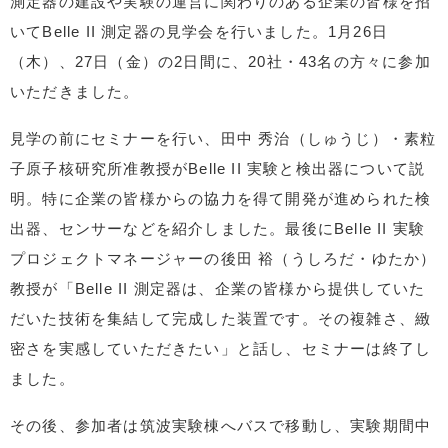
測定器の建設や実験の運営に関わりのある企業の皆様を招
いてBelle II 測定器の見学会を行いました。1月26日
（木）、27日（金）の2日間に、20社・43名の方々に参加
いただきました。
見学の前にセミナーを行い、田中 秀治（しゅうじ）・素粒
子原子核研究所准教授がBelle II 実験と検出器について説
明。特に企業の皆様からの協力を得て開発が進められた検
出器、センサーなどを紹介しました。最後にBelle II 実験
プロジェクトマネージャーの後田 裕（うしろだ・ゆたか）
教授が「Belle II 測定器は、企業の皆様から提供していた
だいた技術を集結して完成した装置です。その複雑さ、緻
密さを実感していただきたい」と話し、セミナーは終了し
ました。
その後、参加者は筑波実験棟へバスで移動し、実験期間中