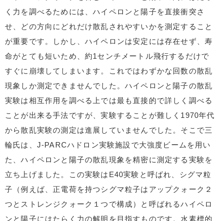
く力を調べるためには、ハイペロンと陽子を直接衝突さ
せ、どの方向にどれだけ散乱されやすいかを測定すること
が重要です。しかし、ハイペロンは安定には存在せず、寿
命がとても短いため、約1センチメートル飛行するだけで
すぐに崩壊してしまいます。これではわずかな回数の散乱
現象しか測定できませんでした。ハイペロンと陽子の散乱
実験は相互作用を調べる上では最も直接的で詳しく調べる
ことが出来る手法ですが、実験することが難しく1970年代
から散乱実験の測定は進展していませんでした。そこで三
輪氏は、J-PARCハドロン実験施設で大強度ビームを用い
た、ハイペロンと陽子の散乱現象を精密に測定する実験を
立ち上げました。この実験はE40実験と呼ばれ、シグマ粒
子（例えば、正電荷を持つシグマ粒子はアップクォーク２
つとストレンジクォーク１つで構成）と呼ばれるハイペロ
ンと陽子にはたらく力の解明を目指すものです。水素標的