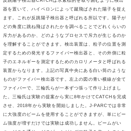
反跳陽子検出器CATCHは水素標的を取り囲むように検出
器を置いて、ハイペロンによって蹴飛ばされた陽子を捉え
ます。これが反跳陽子検出器と呼ばれる所以です。陽子が
どの角度に跳ね飛ばされたかを調べることでどれくらいの
斥力があるのか、どのようなプロセスで斥力が生じるのか
を理解することができます。検出装置は、粒子の位置を測
定するための発光するファイバー検出器と、その外側に粒
子のエネルギーを測定するためのカロリメータと呼ばれる
装置からなります。上記の写真中央にある白い筒のような
ものがファイバー検出器です。左上の図の青い横線が全て
ファイバーで、三輪氏らが一本ずつ張って作り上げまし
た。三輪氏は実験の提案から実に8年かけてCATCHを完成
させ、2018年から実験を開始しました。J-PARCでは非常
に大強度のビームを使用することができますが、単にビー
ム強度が増すだけでは実験は成功しません。ビームがい