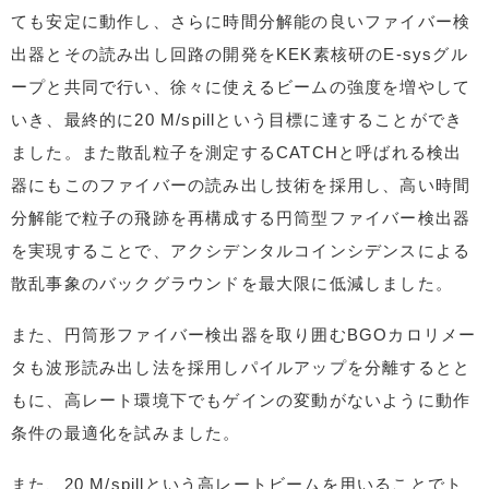
ても安定に動作し、さらに時間分解能の良いファイバー検
出器とその読み出し回路の開発をKEK素核研のE-sysグル
ープと共同で行い、徐々に使えるビームの強度を増やして
いき、最終的に20 M/spillという目標に達することができ
ました。また散乱粒子を測定するCATCHと呼ばれる検出
器にもこのファイバーの読み出し技術を採用し、高い時間
分解能で粒子の飛跡を再構成する円筒型ファイバー検出器
を実現することで、アクシデンタルコインシデンスによる
散乱事象のバックグラウンドを最大限に低減しました。
また、円筒形ファイバー検出器を取り囲むBGOカロリメー
タも波形読み出し法を採用しパイルアップを分離するとと
もに、高レート環境下でもゲインの変動がないように動作
条件の最適化を試みました。
また、20 M/spillという高レートビームを用いることでト