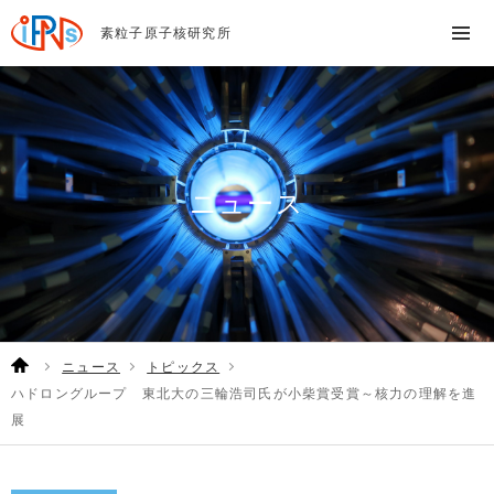
素粒子原子核研究所
ニュース
ニュース
トピックス
ハドロングループ 東北大の三輪浩司氏が小柴賞受賞～核力の理解を進
展