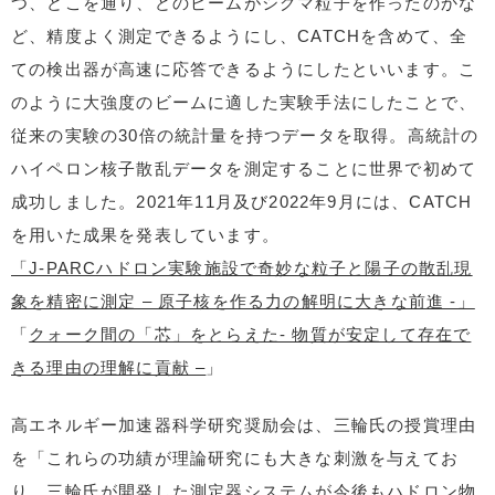
つ、どこを通り、どのビームがシグマ粒子を作ったのかな
ど、精度よく測定できるようにし、CATCHを含めて、全
ての検出器が高速に応答できるようにしたといいます。こ
のように大強度のビームに適した実験手法にしたことで、
従来の実験の30倍の統計量を持つデータを取得。高統計の
ハイペロン核子散乱データを測定することに世界で初めて
成功しました。2021年11月及び2022年9月には、CATCH
を用いた成果を発表しています。
「J-PARCハドロン実験施設で奇妙な粒子と陽子の散乱現
象を精密に測定 – 原子核を作る力の解明に大きな前進 -」
「
クォーク間の「芯」をとらえた- 物質が安定して存在で
きる理由の理解に貢献 –
」
高エネルギー加速器科学研究奨励会は、三輪氏の授賞理由
を「これらの功績が理論研究にも大きな刺激を与えてお
り、三輪氏が開発した測定器システムが今後もハドロン物