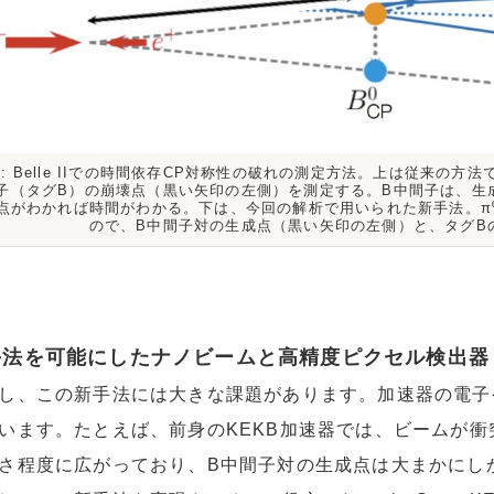
1: Belle IIでの時間依存CP対称性の破れの測定方法。上は従来の
子（タグB）の崩壊点（黒い矢印の左側）を測定する。B中間子は、生
点がわかれば時間がわかる。下は、今回の解析で用いられた新手法。π⁰
ので、B中間子対の生成点（黒い矢印の左側）と、タグB
手法を可能にしたナノビームと高精度ピクセル検出器
し、この新手法には大きな課題があります。加速器の電子
います。たとえば、前身のKEKB加速器では、ビームが
さ程度に広がっており、B中間子対の生成点は大まかにし