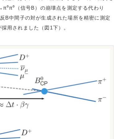
π⁰π⁰（信号B）の崩壊点を測定する代わり
と反B中間子の対が生成された場所を精密に測定
が採用されました（図1下）。