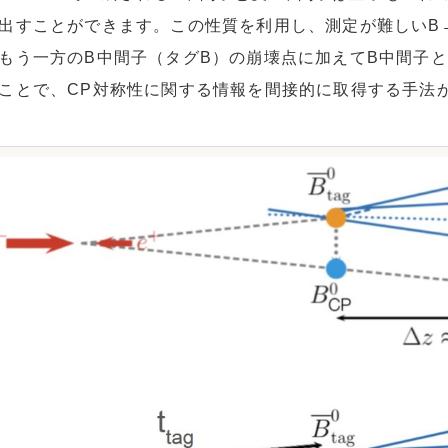
出すことができます。この性質を利用し、測定が難しいB→
もう一方のB中間子（タグB）の崩壊点に加えてB中間子
ことで、CP対称性に関する情報を間接的に取得する手法