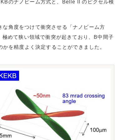
のナノビーム方式と、Belle II のピクセル検
大きな角度をつけて衝突させる「ナノビーム方
、極めて狭い領域で衝突が起きており、B中間子
のかを精度よく決定することができました。