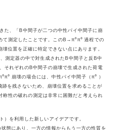
きた、「B中間子が二つの中性パイ中間子に崩
めて測定したことです。このB→π⁰π⁰ 過程での
崩壊位置を正確に特定できない点にあります。
は、測定器の中で対生成されたB中間子と反B中
、それぞれのB中間子の崩壊で生成された荷電
π⁰ 崩壊の場合には、中性パイ中間子（π⁰ ）
飛跡を残さないため、崩壊位置を求めることが
P対称性の破れの測定は非常に困難だと考えられ
ト）を利用した新しいアイデアです。
つれの状態にあり、一方の情報からもう一方の性質を