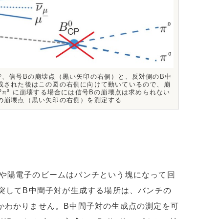
方法で、信号Bの崩壊点（黒い矢印の右側）と、反対側のB中
成された後はこの図の右側に向けて動いているので、崩
π⁰ に崩壊する場合には信号Bの崩壊点は求められない
の崩壊点（黒い矢印の右側）を測定する
や陽電子のビームはバンチという塊になって回
衝突してB中間子対が生成する場所は、バンチの
かわかりません。B中間子対の生成点の測定を可