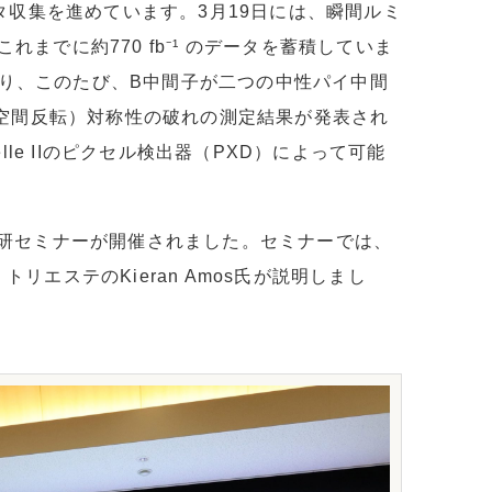
にデータ収集を進めています。3月19日には、瞬間ルミ
し、これまでに約770 fb⁻¹ のデータを蓄積していま
り、このたび、B中間子が二つの中性パイ中間
と空間反転）対称性の破れの測定結果が発表され
lle IIのピクセル検出器（PXD）によって可能
核研セミナーが開催されました。セミナーでは、
リエステのKieran Amos氏が説明しまし