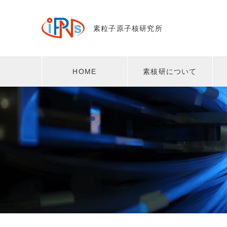
素粒子原子核研究所
HOME
素核研について