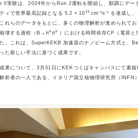
lle II実験は、2024年からRun 2運転を開始し、順調
34
ティで世界最高記録となる 5.2 × 10
cm⁻²s⁻¹ を達成
これらのデータをもとに、多くの物理解析が進められてお
崩壊する過程（B→π⁰π⁰ ）における時間依存CP（電荷
た。これは、SuperKEKB 加速器のナノビーム方式と、Be
った新しい手法に基づく成果です。
成果について、3月31日にKEKつくばキャンパスにて素
解析者の一人である、イタリア国立核物理研究所（INFN）ト