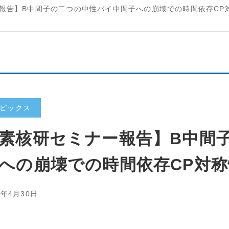
報告】B中間子の二つの中性パイ中間子への崩壊での時間依存CP
ピックス
素核研セミナー報告】B中間
への崩壊での時間依存CP対
6年4月30日