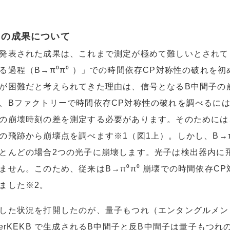
回の成果について
発表された成果は、これまで測定が極めて難しいとされて
る過程（B→π⁰π⁰ ）」での時間依存CP対称性の破れを初
が困難だと考えられてきた理由は、信号となるB中間子の
、Bファクトリーで時間依存CP対称性の破れを調べるに
の崩壊時刻の差を測定する必要があります。そのためには
の飛跡から崩壊点を調べます※1（図1上）。しかし、B→π⁰
とんどの場合2つの光子に崩壊します。光子は検出器内に
ません。このため、従来はB→π⁰π⁰ 崩壊での時間依存C
ました※2。
した状況を打開したのが、量子もつれ（エンタングルメン
perKEKB で生成されるB中間子と反B中間子は量子も