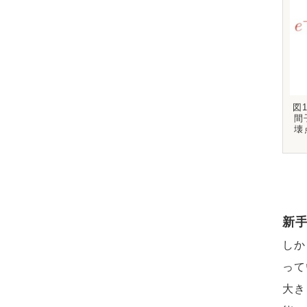
図
間
壊
新
しか
って
大き