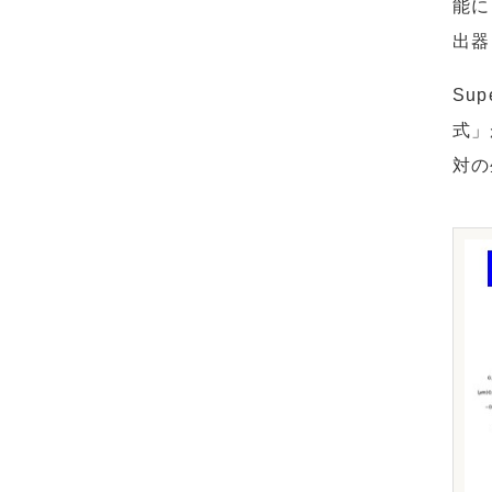
能に
出器
Su
式」
対の