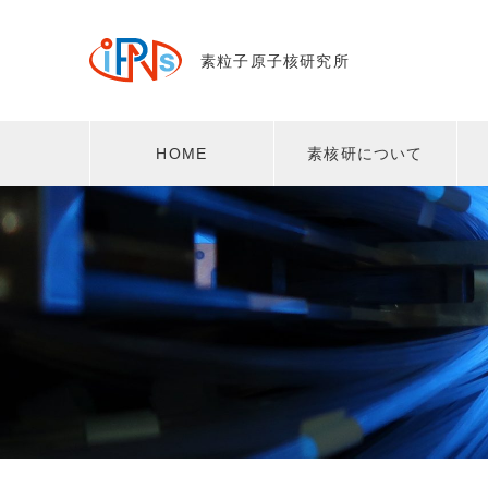
素粒子原子核研究所
HOME
素核研について