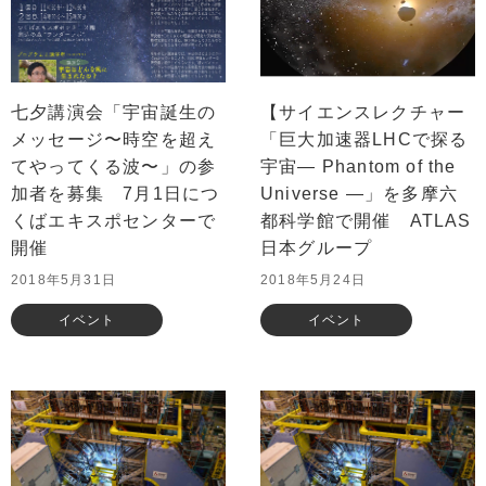
七夕講演会「宇宙誕生の
【サイエンスレクチャー
メッセージ〜時空を超え
「巨大加速器LHCで探る
てやってくる波〜」の参
宇宙— Phantom of the
加者を募集 7月1日につ
Universe —」を多摩六
くばエキスポセンターで
都科学館で開催 ATLAS
開催
日本グループ
2018年5月31日
2018年5月24日
イベント
イベント