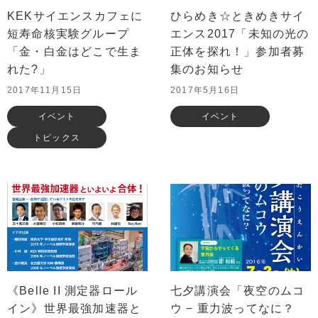
KEKサイエンスカフェに
ひらめき☆ときめきサイ
短寿命核実験グループ
エンス2017「未知の光の
「金・白金はどこで生ま
正体を探れ！」参加者募
れた?」
集のお知らせ
2017年11月15日
2017年5月16日
イベント
イベント
トピックス
《Belle II 測定器ロール
七夕講演会「夜空のムコ
イン》世界最強加速器と
ウ − 重力波ってなに？