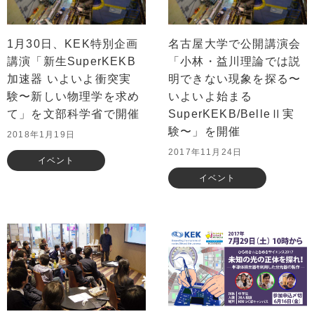
1月30日、KEK特別企画
名古屋大学で公開講演会
講演「新生SuperKEKB
「小林・益川理論では説
加速器 いよいよ衝突実
明できない現象を探る〜
験〜新しい物理学を求め
いよいよ始まる
て」を文部科学省で開催
SuperKEKB/BelleⅡ実
験〜」を開催
2018年1月19日
2017年11月24日
イベント
イベント