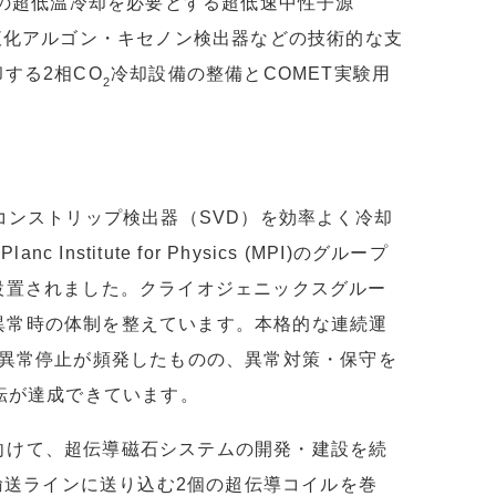
下の超低温冷却を必要とする超低速中性子源
液化アルゴン・キセノン検出器などの技術的な支
却する2相CO
冷却設備の整備とCOMET実験用
2
シリコンストリップ検出器（SVD）を効率よく冷却
 Institute for Physics (MPI)のグループ
棟に設置されました。クライオジェニックスグルー
や異常時の体制を整えています。本格的な連続運
異常停止が頻発したものの、異常対策・保守を
転が達成できています。
に向けて、超伝導磁石システムの開発・建設を続
輸送ラインに送り込む2個の超伝導コイルを巻