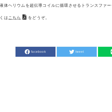
液体ヘリウムを超伝導コイルに循環させるトランスファー
くは
こちら
をどうぞ。
facebook
tweet