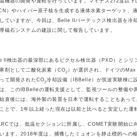
温機器の開発や運転を行っています。マイナス272度以
CN）やハイパー原子核を生成する液体水素ターゲット、
していますが、今回は、Belle IIバーテックス検出器を冷
導磁石システムの建設に関して報告しています。
lle II検出器の最深部にあるピクセル検出器（PXD）と
寒剤として二酸化炭素（CO
）が選択され、ドイツのMax Planc
2
って開発されたCO
冷却設備（IBBelle）が筑波実験
2
は、このIBBelleの運転支援として、監視ツールの整備
始直後には、海外製の装置を日本で運転することもあって
ことで、1年以上経った現在は以前と比べると安定した運
PARCでは、低温セクションに所属し、COMET実験開始
います。2018年度は、捕獲したミュオンを静止標的への