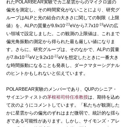
れたPOLARBEAR実験でカニ星雲からのマイクロ波の
偏光を測定し、その時間変化がないことにより、研究グ
ループはALPと光の結合の大きさに関しての制限（上限
-23
-19
値）を、ALPの質量が9.9x10
eVから7.7x10
eVの広
い領域で設定しました。この観測の上限値は、これまで
偏光角振動の測定から得られた最も厳しい値になりま
す。さらに、研究グループは、そのなかで、ALPの質量
-22
-22
が7.8x10
eVと9.2x10
eVを想定したときに一番大き
な時間振動になることも発表し、ダークマターシグナル
のヒントかもしれないと伝えています。
POLARBEAR実験のメンバーであり、QUPのシニア・
サイエンティストの
茅根裕司特任准教授
は、期待を込め
て次のようにコメントしています。「私たちが観測した
かに星雲からの偏光のずれはまだ微弱で、統計的な揺ら
ぎである可能性があります。しかし、サイモンズ・アレ