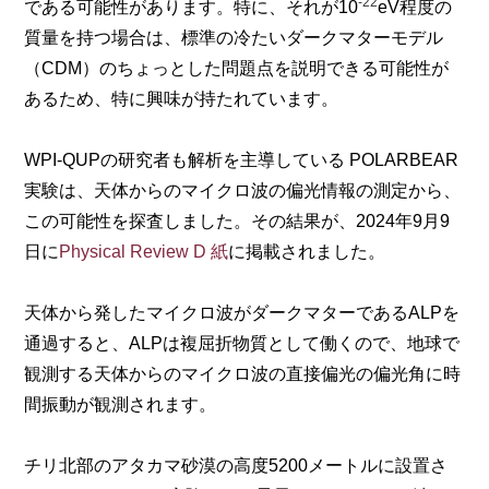
-22
である可能性があります。特に、それが10
eV程度の
質量を持つ場合は、標準の冷たいダークマターモデル
（CDM）のちょっとした問題点を説明できる可能性が
あるため、特に興味が持たれています。
WPI-QUPの研究者も解析を主導している POLARBEAR
実験は、天体からのマイクロ波の偏光情報の測定から、
この可能性を探査しました。その結果が、2024年9月9
日に
Physical Review D 紙
に掲載されました。
天体から発したマイクロ波がダークマターであるALPを
通過すると、ALPは複屈折物質として働くので、地球で
観測する天体からのマイクロ波の直接偏光の偏光角に時
間振動が観測されます。
チリ北部のアタカマ砂漠の高度5200メートルに設置さ