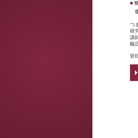
■
価
つ
研
講
幅
皆