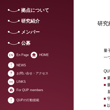
拠点について
研究紹介
研究
メンバー
公募
量
En Page
HOME
一
NEWS
Q
お問い合せ・アクセス
■
LINKS
■
For QUP members
新
■
QUPの行動規範
■