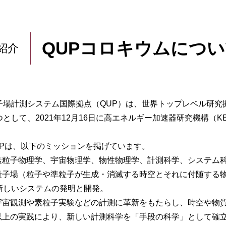
QUPコロキウムにつ
紹介
子場計測システム国際拠点（QUP）は、世界トップレベル研究
つとして、2021年12月16日に高エネルギー加速器研究機構（
UPは、以下のミッションを掲げています。
素粒子物理学、宇宙物理学、物性物理学、計測科学、システム
量子場（粒子や準粒子が生成・消滅する時空とそれに付随する
しいシステムの発明と開発。
宇宙観測や素粒子実験などの計測に革新をもたらし、時空や物
以上の実践により、新しい計測科学を「手段の科学」として確