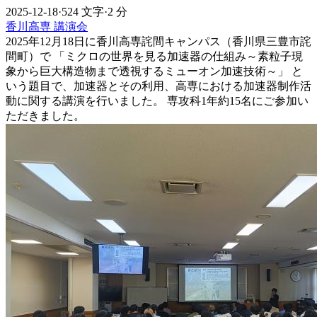
2025-12-18
·
524 文字
·
2 分
香川高専
講演会
2025年12月18日に香川高専詫間キャンパス（香川県三豊市詫
間町）で 「ミクロの世界を見る加速器の仕組み～素粒子現
象から巨大構造物まで透視するミューオン加速技術～」 と
いう題目で、加速器とその利用、高専における加速器制作活
動に関する講演を行いました。 専攻科1年約15名にご参加い
ただきました。