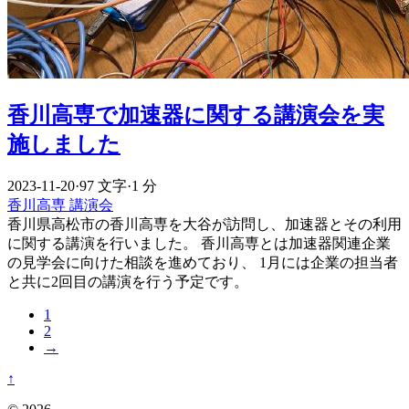
香川高専で加速器に関する講演会を実
施しました
2023-11-20
·
97 文字
·
1 分
香川高専
講演会
香川県高松市の香川高専を大谷が訪問し、加速器とその利用
に関する講演を行いました。 香川高専とは加速器関連企業
の見学会に向けた相談を進めており、 1月には企業の担当者
と共に2回目の講演を行う予定です。
1
2
→
↑