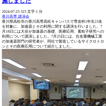
施しました
2024-07-25
·
323 文字
·
1 分
香川高専
講演会
香川県高松市の香川高専高松キャンパスで専攻科1年生23名
を対象に、加速器とその利用に関する講演を行いました。7
月18日には大谷が加速器の基礎、医療応用、素粒子研究への
利用について講演しました。7月25日には、住友重機械工業
の加速器部門の研究者が、同社で製造しているサイクロトロ
ンとその医療応用について紹介しました。