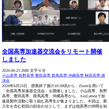
全国高専加速器交流会をリモート開催
しました
2026-06-25
·
2680 文字
·
6 分
小山高専
長野高専
豊田高専
群馬高専
沖縄高専
秋田高専
講
演会
2026年6月25日、授業終了後の16:30頃から、Zoomを用いて
「全国高専加速器交流会」を開催しました。小山高専、長野
高専、豊田高専、群馬高専、沖縄高専から、AxeLatoonで加
速器製作活動に取り組む高専生が集まりました。今回は、新
入生を含む初回の顔合わせとして、まずは他高専の仲間を知