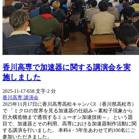
香川高専で加速器に関する講演会を実
施しました
2025-11-17
·
658 文字
·
2 分
香川高専
講演会
2025年11月17日に香川高専高松キャンパス（香川県高松市）
で 「ミクロの世界を見る加速器の仕組み～素粒子現象から
巨大構造物まで透視するミューオン加速技術～」 という題
目で、加速器とその利用、高専における加速器制作活動に関
する講演を行いました。 本科4・5年生あわせて約100名にご
参加いただきました。