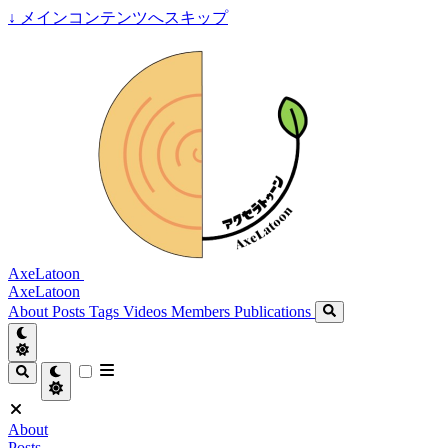
↓
メインコンテンツへスキップ
AxeLatoon
AxeLatoon
About
Posts
Tags
Videos
Members
Publications
About
Posts