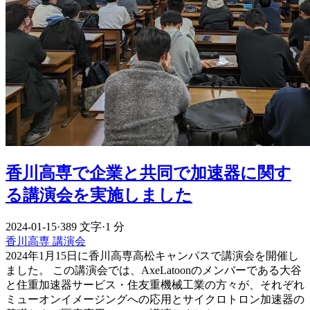
香川高専で企業と共同で加速器に関す
る講演会を実施しました
2024-01-15
·
389 文字
·
1 分
香川高専
講演会
2024年1月15日に香川高専高松キャンパスで講演会を開催し
ました。 この講演会では、AxeLatoonのメンバーである大谷
と住重加速器サービス・住友重機械工業の方々が、それぞれ
ミューオンイメージングへの応用とサイクロトロン加速器の