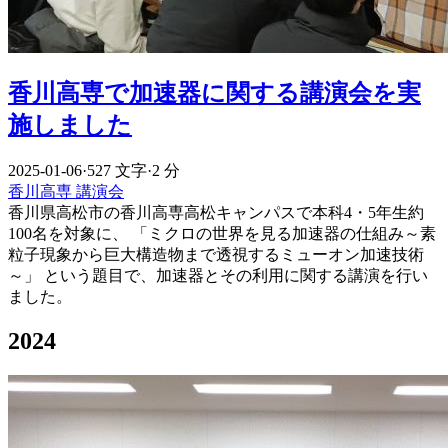
香川高専で加速器に関する講演会を実
施しました
2025-01-06
·
527 文字
·
2 分
香川高専
講演会
香川県高松市の香川高専高松キャンパスで本科4・5年生約
100名を対象に、 「ミクロの世界を見る加速器の仕組み～素
粒子現象から巨大構造物まで透視するミューオン加速技術
～」 という題目で、加速器とその利用に関する講演を行い
ました。
2024