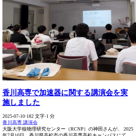
香川高専で加速器に関する講演会を実
施しました
2025-07-10
·
182 文字
·
1 分
香川高専
講演会
大阪大学核物理研究センター（RCNP）の神田さんが、 2025
年7月10日、香川県高松市の香川高専高松キャンパスにて、