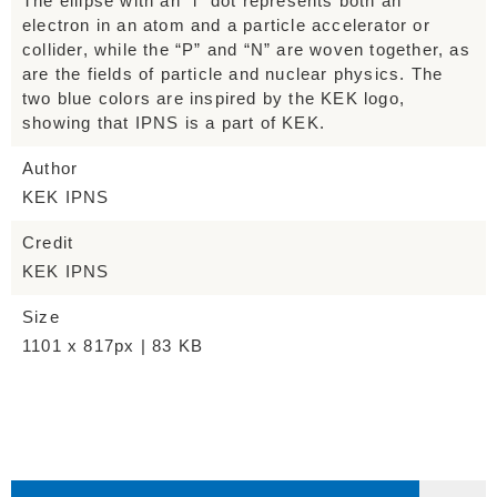
The ellipse with an “i” dot represents both an
electron in an atom and a particle accelerator or
collider, while the “P” and “N” are woven together, as
are the fields of particle and nuclear physics. The
two blue colors are inspired by the KEK logo,
showing that IPNS is a part of KEK.
Author
KEK IPNS
Credit
KEK IPNS
Size
1101 x 817px | 83 KB